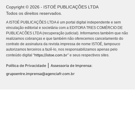
Copyright © 2026 - ISTOÉ PUBLICAÇÕES LTDA
Todos os direitos reservados.
A ISTOÉ PUBLICAÇÕES LTDA é um portal digital independente e sem
vinculação editorial e societária com a EDITORA TRES COMÉRCIO DE
PUBLICACÕES LTDA (recuperação judicial). Informamos também que não
realizamos cobranças e que também não oferecemos cancelamento do
contrato de assinatura da revista impressa de nome ISTOÉ, tampouco
autorizamos terceiros a fazê-lo, nos responsabilizamos apenas pelo
https://istoe.com.br
conteúdo digital “
” e seus respectivos sites.
|
Política de Privacidade
Assessoria de Imprensa:
grupoentre.imprensa@agenciafr.com.br