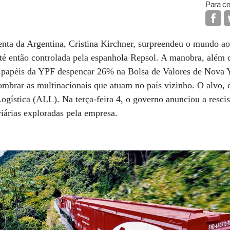
Para co
enta da Argentina, Cristina Kirchner, surpreendeu o mundo a
até então controlada pela espanhola Repsol. A manobra, além d
os papéis da YPF despencar 26% na Bolsa de Valores de Nova 
ombrar as multinacionais que atuam no país vizinho. O alvo, d
Logística (ALL). Na terça-feira 4, o governo anunciou a resci
viárias exploradas pela empresa.