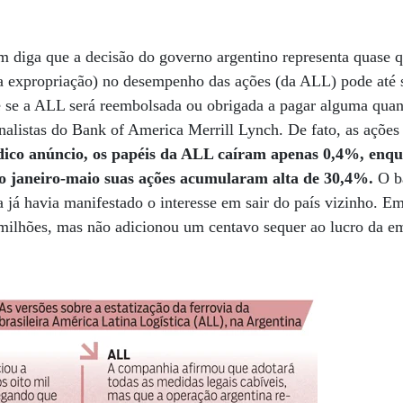
 diga que a decisão do governo argentino representa quase q
 expropriação) no desempenho das ações (da ALL) pode até s
 e se a ALL será reembolsada ou obrigada a pagar alguma quan
nalistas do Bank of America Merrill Lynch. De fato, as açõe
ídico anúncio, os papéis da ALL caíram apenas 0,4%, enqu
o janeiro-maio suas ações acumularam alta de 30,4%.
O b
já havia manifestado o interesse em sair do país vizinho. Em
 milhões, mas não adicionou um centavo sequer ao lucro da e