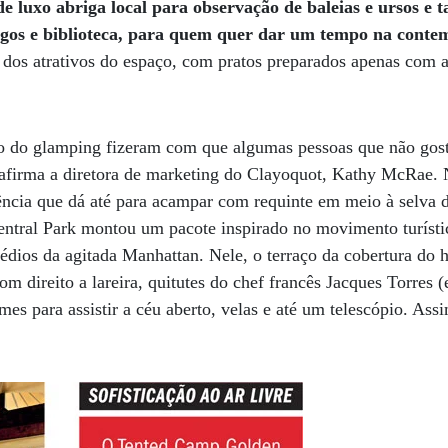
e luxo abriga local para observação de baleias e ursos e
ogos e biblioteca, para quem quer dar um tempo na conte
 dos atrativos do espaço, com pratos preparados apenas com a
to do glamping fizeram com que algumas pessoas que não go
 afirma a diretora de marketing do Clayoquot, Kathy McRae. 
ncia que dá até para acampar com requinte em meio à selva d
ntral Park montou um pacote inspirado no movimento turístic
prédios da agitada Manhattan. Nele, o terraço da cobertura do 
m direito a lareira, quitutes do chef francês Jacques Torres (
mes para assistir a céu aberto, velas e até um telescópio. Ass