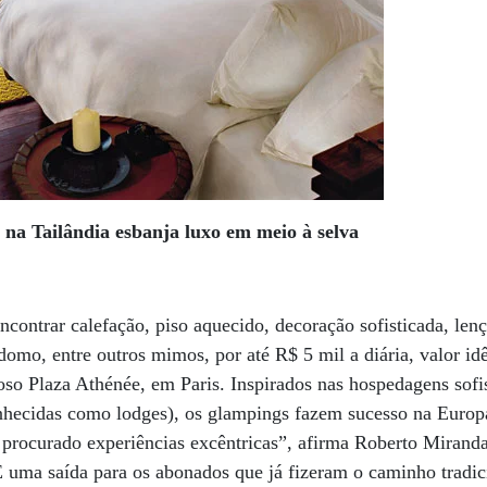
na Tailândia esbanja luxo em meio à selva
ncontrar calefação, piso aquecido, decoração sofisticada, lenç
mo, entre outros mimos, por até R$ 5 mil a diária, valor idê
uoso Plaza Athénée, em Paris. Inspirados nas hospedagens sofi
nhecidas como lodges), os glampings fazem sucesso na Europ
rocurado experiências excêntricas”, afirma Roberto Miranda,
“É uma saída para os abonados que já fizeram o caminho tradic