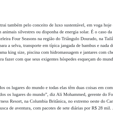
atrai também pelo conceito de luxo sustentável, em voga hoje
animais silvestres ou disponha de energia solar. É o caso da 
leira Four Seasons na região do Triângulo Dourado, na Tailâ
 para a selva, transporte em típica jangada de bambus e nada de
ama king size, piscina com hidromassagem e jantares com che
ara fazer com que seus exigentes hóspedes esqueçam do mundo
os os lugares do mundo e todas elas têm duas coisas em com
todos os lugares do mundo”, diz Ali Mohammed, gerente do F
ess Resort, na Columbia Britânica, no extremo oeste do Can
usca de aventura, com pacotes de sete diárias por R$ 28 mil.