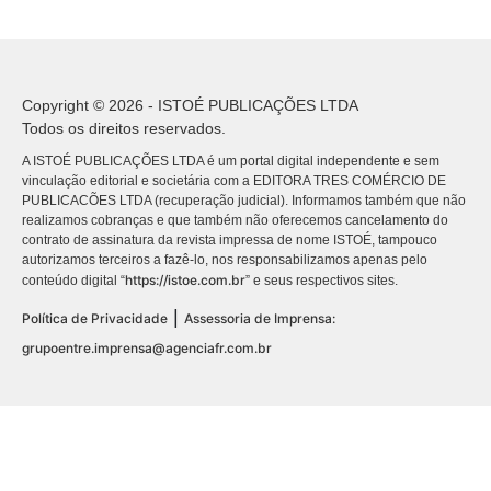
Copyright © 2026 - ISTOÉ PUBLICAÇÕES LTDA
Todos os direitos reservados.
A ISTOÉ PUBLICAÇÕES LTDA é um portal digital independente e sem
vinculação editorial e societária com a EDITORA TRES COMÉRCIO DE
PUBLICACÕES LTDA (recuperação judicial). Informamos também que não
realizamos cobranças e que também não oferecemos cancelamento do
contrato de assinatura da revista impressa de nome ISTOÉ, tampouco
autorizamos terceiros a fazê-lo, nos responsabilizamos apenas pelo
https://istoe.com.br
conteúdo digital “
” e seus respectivos sites.
|
Política de Privacidade
Assessoria de Imprensa:
grupoentre.imprensa@agenciafr.com.br