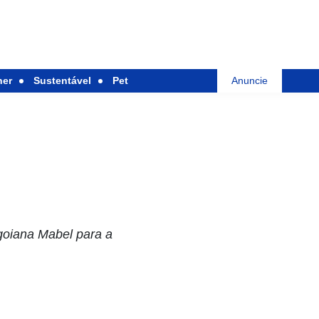
her
Sustentável
Pet
Anuncie
goiana Mabel para a