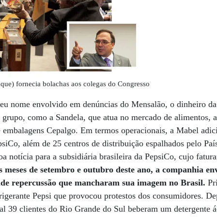
que) fornecia bolachas aos colegas do Congresso
eu nome envolvido em denúncias do Mensalão, o dinheiro da 
o grupo, como a Sandela, que atua no mercado de alimentos, 
e embalagens Cepalgo. Em termos operacionais, a Mabel adic
epsiCo, além de 25 centros de distribuição espalhados pelo Pa
a notícia para a subsidiária brasileira da PepsiCo, cujo fatu
s meses de setembro e outubro deste ano, a companhia e
ande repercussão que mancharam sua imagem no Brasil.
Pr
igerante Pepsi que provocou protestos dos consumidores. Dep
al 39 clientes do Rio Grande do Sul beberam um detergente 