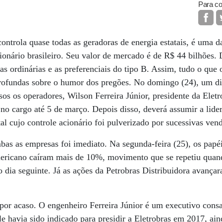
Para co
controla quase todas as geradoras de energia estatais, é uma 
onário brasileiro. Seu valor de mercado é de R$ 44 bilhões. 
as ordinárias e as preferenciais do tipo B. Assim, tudo o que
profundas sobre o humor dos pregões. No domingo (24), um di
sos os operadores, Wilson Ferreira Júnior, presidente da Elet
no cargo até 5 de março. Depois disso, deverá assumir a lide
tal cujo controle acionário foi pulverizado por sucessivas ven
as as empresas foi imediato. Na segunda-feira (25), os papéi
ricano caíram mais de 10%, movimento que se repetiu quand
o dia seguinte. Já as ações da Petrobras Distribuidora avança
r acaso. O engenheiro Ferreira Júnior é um executivo consag
e havia sido indicado para presidir a Eletrobras em 2017, ai