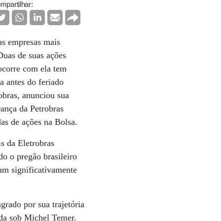
mpartilhar:
das empresas mais
Duas de suas ações
 ocorre com ela tem
a antes do feriado
robras, anunciou sua
rança da Petrobras
das de ações na Bolsa.
s da Eletrobras
o o pregão brasileiro
ram significativamente
rado por sua trajetória
nda sob Michel Temer.