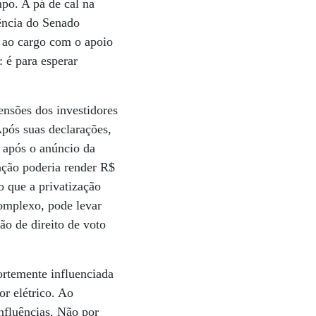
po. A pá de cal na
ência do Senado
e ao cargo com o apoio
: é para esperar
tensões dos investidores
Após suas declarações,
 após o anúncio da
zação poderia render R$
o que a privatização
complexo, pode levar
o de direito de voto
ortemente influenciada
or elétrico. Ao
nfluências. Não por