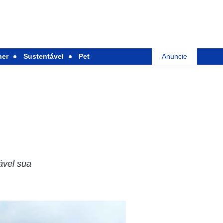
her
Sustentável
Pet
Anuncie
ável sua