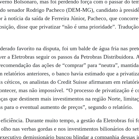
verno Bolsonaro, mas foi perdendo força com o passar do tem
s do senador Rodrigo Pacheco (DEM-MG), candidato à presid
r à notícia da saída de Ferreira Júnior, Pacheco, que concorr
osição, disse que privatizar “não é uma prioridade”. Tradução
derado favorito na disputa, foi um balde de água fria nas pre
ver a Eletrobras seguir os passos da Petrobras Distribuidora. 
recomendação das ações de “comprar” para “neutra”, mantida
m relatórios anteriores, o banco havia estimado que a privati
s céticos, os analistas do Credit Suisse afirmaram em relatóri
acontecer, mas não impossível. “O processo de privatização é 
as que destinem mais investimentos na região Norte, limitaçã
as para o eventual aumento de preços”, segundo o relatório.
 eficiência. Durante muito tempo, a gestão da Eletrobras foi f
e olho nas verbas gordas e nos investimentos bilionários do set
executivo demissionário buscou blindar a companhia dessas i