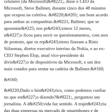
celulares [da Microsoft]&#8221;, disse o CEO da
Microsoft, Steve Ballmer, durante cinco dos 48 minutos
que ocupou na coletiva. &#8220;&#201; um bom acordo
para ambas as companhias.&#8221; Ballmer, que se
aposentar&#225; nos pr&#243;ximos 12 meses,
n&#227;o ficou para ouvir os questionamentos, com ares
de protesto, que os rep&#243;rteres fizeram a Risto
Siilasmaa, diretor executivo interino da Nokia, e ao ex-
CEO Stephen Elop, atual vice-presidente da
divis&#227;o de dispositivos da Microsoft, e um dos
mais cotados para sentar na cadeira de Ballmer.&#160;
&#160;
&#8220;Dado o hist&#243;rico, como podemos confiar
no que est&#227;o dizendo?&#8221;, perguntou um
jornalista. A d&#250;vida faz sentido. A trajet&#243;ria
das duas empresas no mercado de smartphones e de