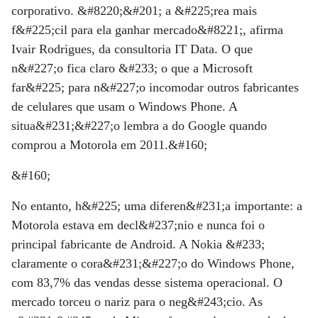
corporativo. &#8220;&#201; a &#225;rea mais
f&#225;cil para ela ganhar mercado&#8221;, afirma
Ivair Rodrigues, da consultoria IT Data. O que
n&#227;o fica claro &#233; o que a Microsoft
far&#225; para n&#227;o incomodar outros fabricantes
de celulares que usam o Windows Phone. A
situa&#231;&#227;o lembra a do Google quando
comprou a Motorola em 2011.&#160;
&#160;
No entanto, h&#225; uma diferen&#231;a importante: a
Motorola estava em decl&#237;nio e nunca foi o
principal fabricante de Android. A Nokia &#233;
claramente o cora&#231;&#227;o do Windows Phone,
com 83,7% das vendas desse sistema operacional. O
mercado torceu o nariz para o neg&#243;cio. As