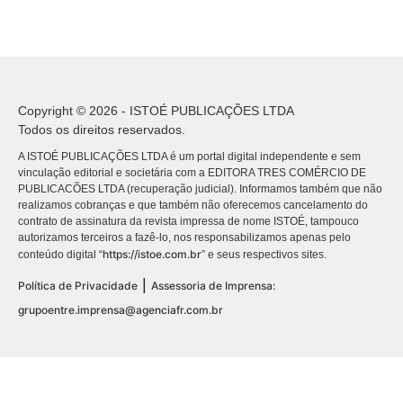
Copyright © 2026 - ISTOÉ PUBLICAÇÕES LTDA
Todos os direitos reservados.
A ISTOÉ PUBLICAÇÕES LTDA é um portal digital independente e sem
vinculação editorial e societária com a EDITORA TRES COMÉRCIO DE
PUBLICACÕES LTDA (recuperação judicial). Informamos também que não
realizamos cobranças e que também não oferecemos cancelamento do
contrato de assinatura da revista impressa de nome ISTOÉ, tampouco
autorizamos terceiros a fazê-lo, nos responsabilizamos apenas pelo
https://istoe.com.br
conteúdo digital “
” e seus respectivos sites.
|
Política de Privacidade
Assessoria de Imprensa:
grupoentre.imprensa@agenciafr.com.br