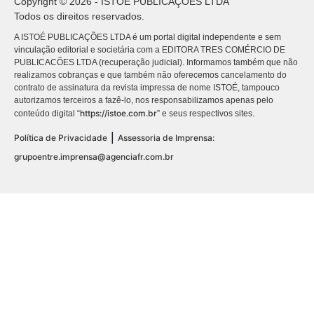
Copyright © 2026 - ISTOÉ PUBLICAÇÕES LTDA
Todos os direitos reservados.
A ISTOÉ PUBLICAÇÕES LTDA é um portal digital independente e sem
vinculação editorial e societária com a EDITORA TRES COMÉRCIO DE
PUBLICACÕES LTDA (recuperação judicial). Informamos também que não
realizamos cobranças e que também não oferecemos cancelamento do
contrato de assinatura da revista impressa de nome ISTOÉ, tampouco
autorizamos terceiros a fazê-lo, nos responsabilizamos apenas pelo
https://istoe.com.br
conteúdo digital “
” e seus respectivos sites.
|
Política de Privacidade
Assessoria de Imprensa:
grupoentre.imprensa@agenciafr.com.br