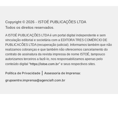
Copyright © 2026 - ISTOÉ PUBLICAÇÕES LTDA
Todos os direitos reservados.
A ISTOÉ PUBLICAÇÕES LTDA é um portal digital independente e sem
vinculação editorial e societária com a EDITORA TRES COMÉRCIO DE
PUBLICACÕES LTDA (recuperação judicial). Informamos também que não
realizamos cobranças e que também não oferecemos cancelamento do
contrato de assinatura da revista impressa de nome ISTOÉ, tampouco
autorizamos terceiros a fazê-lo, nos responsabilizamos apenas pelo
https://istoe.com.br
conteúdo digital “
” e seus respectivos sites.
|
Política de Privacidade
Assessoria de Imprensa:
grupoentre.imprensa@agenciafr.com.br