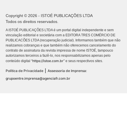
Copyright © 2026 - ISTOÉ PUBLICAÇÕES LTDA
Todos os direitos reservados.
A ISTOÉ PUBLICAÇÕES LTDA é um portal digital independente e sem
vinculação editorial e societária com a EDITORA TRES COMÉRCIO DE
PUBLICACÕES LTDA (recuperação judicial). Informamos também que não
realizamos cobranças e que também não oferecemos cancelamento do
contrato de assinatura da revista impressa de nome ISTOÉ, tampouco
autorizamos terceiros a fazê-lo, nos responsabilizamos apenas pelo
https://istoe.com.br
conteúdo digital “
” e seus respectivos sites.
|
Política de Privacidade
Assessoria de Imprensa:
grupoentre.imprensa@agenciafr.com.br