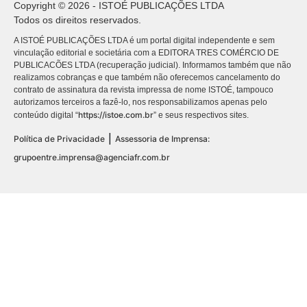
Copyright © 2026 - ISTOÉ PUBLICAÇÕES LTDA
Todos os direitos reservados.
A ISTOÉ PUBLICAÇÕES LTDA é um portal digital independente e sem
vinculação editorial e societária com a EDITORA TRES COMÉRCIO DE
PUBLICACÕES LTDA (recuperação judicial). Informamos também que não
realizamos cobranças e que também não oferecemos cancelamento do
contrato de assinatura da revista impressa de nome ISTOÉ, tampouco
autorizamos terceiros a fazê-lo, nos responsabilizamos apenas pelo
https://istoe.com.br
conteúdo digital “
” e seus respectivos sites.
|
Política de Privacidade
Assessoria de Imprensa:
grupoentre.imprensa@agenciafr.com.br