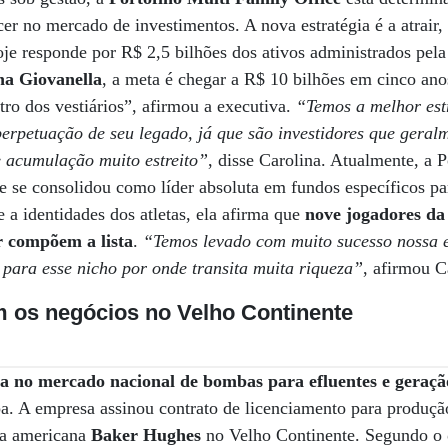
er no mercado de investimentos. A nova estratégia é a atrair,
oje responde por R$ 2,5 bilhões dos ativos administrados pel
a Giovanella
, a meta é chegar a R$ 10 bilhões em cinco ano
tro dos vestiários”, afirmou a executiva.
“Temos a melhor est
 perpetuação de seu legado, já que são investidores que gera
 acumulação muito estreito”
, disse Carolina. Atualmente, a 
 e se consolidou como líder absoluta em fundos específicos par
 a identidades dos atletas, ela afirma que
nove jogadores da 
 compõem a lista
.
“Temos levado com muito sucesso nossa e
 para esse nicho por onde transita muita riqueza”
, afirmou C
os negócios no Velho Continente
ia no mercado nacional de bombas para efluentes e geraçã
a. A empresa assinou contrato de licenciamento para produção
da americana
Baker Hughes
no Velho Continente. Segundo o