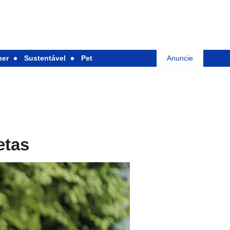
her
Sustentável
Pet
Anuncie
etas