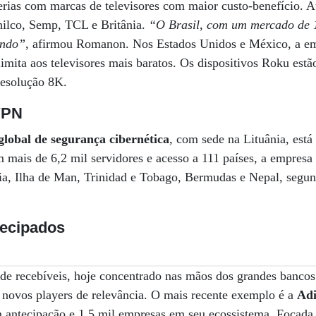
erias com marcas de televisores com maior custo-benefício. 
hilco, Semp, TCL e Britânia.
“O Brasil, com um mercado de 1
undo”
, afirmou Romanon. Nos Estados Unidos e México, a emp
limita aos televisores mais baratos. Os dispositivos Roku est
resolução 8K.
VPN
obal de segurança cibernética
, com sede na Lituânia, está
ais de 6,2 mil servidores e acesso a 111 países, a empresa 
a, Ilha de Man, Trinidad e Tobago, Bermudas e Nepal, segu
tecipados
de recebíveis, hoje concentrado nas mãos dos grandes bancos
 novos players de relevância. O mais recente exemplo é a
Adi
 antecipação e 1,5 mil empresas em seu ecossistema. Focad