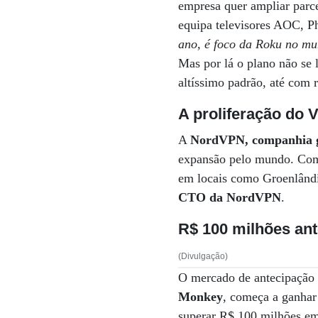
empresa quer ampliar parc
equipa televisores AOC, P
ano, é foco da Roku no m
Mas por lá o plano não se 
altíssimo padrão, até com 
A proliferação do 
A
NordVPN, companhia gl
expansão pelo mundo. Com m
em locais como Groenlândi
CTO da NordVPN
.
R$ 100 milhões an
(Divulgação)
O mercado de antecipação 
Monkey
, começa a ganhar
superar R$ 100 milhões em