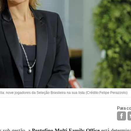
: nove jogadores da Seleção Brasileira na sua lista (Crédito:Felipe Perazzolo)
Para co
 sob gestão, a
Portofino Multi Family Office
está determina