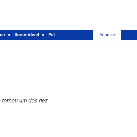
her
Sustentável
Pet
Anuncie
e tornou um dos dez