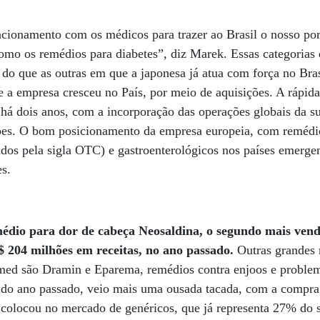
acionamento com os médicos para trazer ao Brasil o nosso port
como os remédios para diabetes”, diz Marek. Essas categoria
 do que as outras em que a japonesa já atua com força no Brasi
 a empresa cresceu no País, por meio de aquisições. A rápid
há dois anos, com a incorporação das operações globais da 
ões. O bom posicionamento da empresa europeia, com reméd
dos pela sigla OTC) e gastroenterológicos nos países emergent
es.
médio para dor de cabeça Neosaldina, o segundo mais ven
 204 milhões em receitas, no ano passado.
Outras grandes
med são Dramin e Eparema, remédios contra enjoos e problem
do ano passado, veio mais uma ousada tacada, com a compra
 colocou no mercado de genéricos, que já representa 27% do 