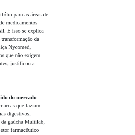
fólio para as áreas de
s de medicamentos
l. E isso se explica
a transformação da
suíça Nycomed,
ios que não exigem
es, justificou a
dido do mercado
 marcas que faziam
as digestivos,
 da gaúcha Multilab,
setor farmacêutico