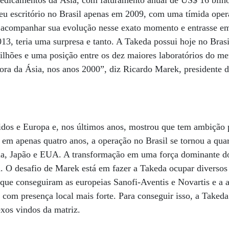
edicamentos da Ásia, com faturamento anual de US$ 16 bilhõ
u seu escritório no Brasil apenas em 2009, com uma tímida ope
e acompanhar sua evolução nesse exato momento e entrasse e
3, teria uma surpresa e tanto. A Takeda possui hoje no Brasil
lhões e uma posição entre os dez maiores laboratórios do m
fora da Ásia, nos anos 2000”, diz Ricardo Marek, presidente 
os e Europa e, nos últimos anos, mostrou que tem ambição 
em apenas quatro anos, a operação no Brasil se tornou a qua
a, Japão e EUA. A transformação em uma força dominante do
da. O desafio de Marek está em fazer a Takeda ocupar diverso
ue conseguiram as europeias Sanofi-Aventis e Novartis e a a
 com presença local mais forte. Para conseguir isso, a Takeda 
xos vindos da matriz.