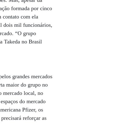
es. Mas, apesar da
ração formada por cinco
m contato com ela
 dois mil funcionários,
ercado. “O grupo
da Takeda no Brasil
pelos grandes mercados
rta maior do grupo no
 mercado local, no
s espaços do mercado
mericana Pfizer, os
precisará reforçar as