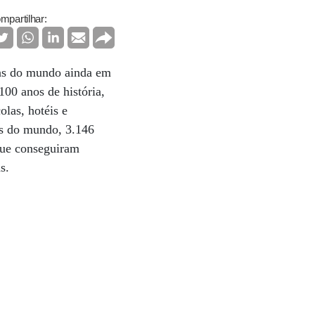
mpartilhar:
gas do mundo ainda em
100 anos de história,
las, hotéis e
as do mundo, 3.146
que conseguiram
as.