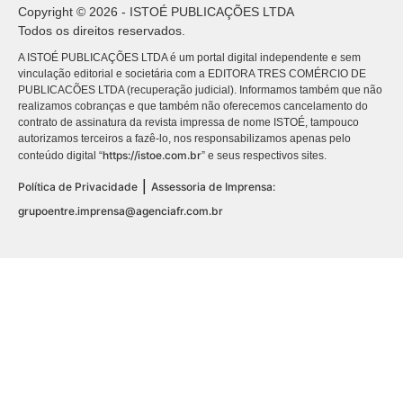
Copyright © 2026 - ISTOÉ PUBLICAÇÕES LTDA
Todos os direitos reservados.
A ISTOÉ PUBLICAÇÕES LTDA é um portal digital independente e sem
vinculação editorial e societária com a EDITORA TRES COMÉRCIO DE
PUBLICACÕES LTDA (recuperação judicial). Informamos também que não
realizamos cobranças e que também não oferecemos cancelamento do
contrato de assinatura da revista impressa de nome ISTOÉ, tampouco
autorizamos terceiros a fazê-lo, nos responsabilizamos apenas pelo
https://istoe.com.br
conteúdo digital “
” e seus respectivos sites.
|
Política de Privacidade
Assessoria de Imprensa:
grupoentre.imprensa@agenciafr.com.br