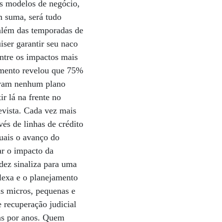
s modelos de negócio,
m suma, será tudo
 além das temporadas de
ser garantir seu naco
Entre os impactos mais
amento revelou que 75%
avam nenhum plano
ir lá na frente no
evista. Cada vez mais
és de linhas de crédito
quais o avanço do
ar o impacto da
dez sinaliza para uma
plexa e o planejamento
as micros, pequenas e
 recuperação judicial
mas por anos. Quem