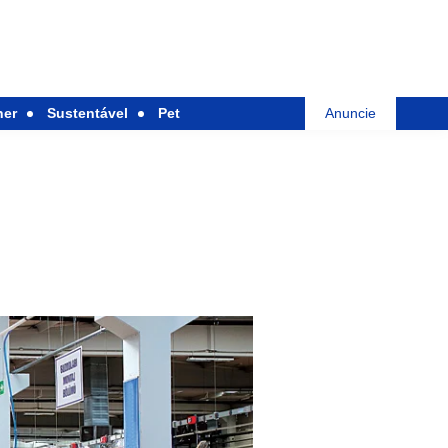
her
Sustentável
Pet
Anuncie