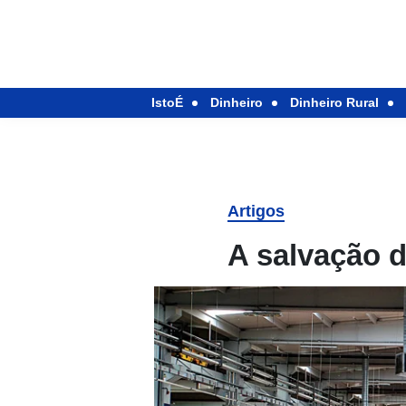
IstoÉ
Dinheiro
Dinheiro Rural
Artigos
A salvação 