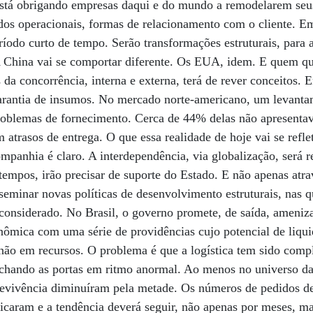
stá obrigando empresas daqui e do mundo a remodelarem seu
dos operacionais, formas de relacionamento com o cliente. E
ríodo curto de tempo. Serão transformações estruturais, para
 China vai se comportar diferente. Os EUA, idem. E quem qui
s da concorrência, interna e externa, terá de rever conceitos. 
garantia de insumos. No mercado norte-americano, um levant
roblemas de fornecimento. Cerca de 44% delas não apresent
 atrasos de entrega. O que essa realidade de hoje vai se reflet
panhia é claro. A interdependência, via globalização, será r
tempos, irão precisar de suporte do Estado. E não apenas atrav
sseminar novas políticas de desenvolvimento estruturais, nas 
considerado. No Brasil, o governo promete, de saída, ameniz
ômica com uma série de providências cujo potencial de liqui
ilhão em recursos. O problema é que a logística tem sido com
fechando as portas em ritmo anormal. Ao menos no universo d
revivência diminuíram pela metade. Os números de pedidos de
plicaram e a tendência deverá seguir, não apenas por meses, 