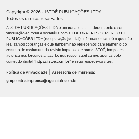
Copyright © 2026 - ISTOÉ PUBLICAÇÕES LTDA
Todos os direitos reservados.
A ISTOÉ PUBLICAÇÕES LTDA é um portal digital independente e sem
vinculação editorial e societária com a EDITORA TRES COMÉRCIO DE
PUBLICACÕES LTDA (recuperação judicial). Informamos também que não
realizamos cobranças e que também não oferecemos cancelamento do
contrato de assinatura da revista impressa de nome ISTOÉ, tampouco
autorizamos terceiros a fazê-lo, nos responsabilizamos apenas pelo
https://istoe.com.br
conteúdo digital “
” e seus respectivos sites.
|
Política de Privacidade
Assessoria de Imprensa:
grupoentre.imprensa@agenciafr.com.br