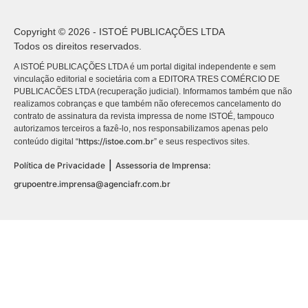
Copyright © 2026 - ISTOÉ PUBLICAÇÕES LTDA
Todos os direitos reservados.
A ISTOÉ PUBLICAÇÕES LTDA é um portal digital independente e sem
vinculação editorial e societária com a EDITORA TRES COMÉRCIO DE
PUBLICACÕES LTDA (recuperação judicial). Informamos também que não
realizamos cobranças e que também não oferecemos cancelamento do
contrato de assinatura da revista impressa de nome ISTOÉ, tampouco
autorizamos terceiros a fazê-lo, nos responsabilizamos apenas pelo
https://istoe.com.br
conteúdo digital “
” e seus respectivos sites.
|
Política de Privacidade
Assessoria de Imprensa:
grupoentre.imprensa@agenciafr.com.br