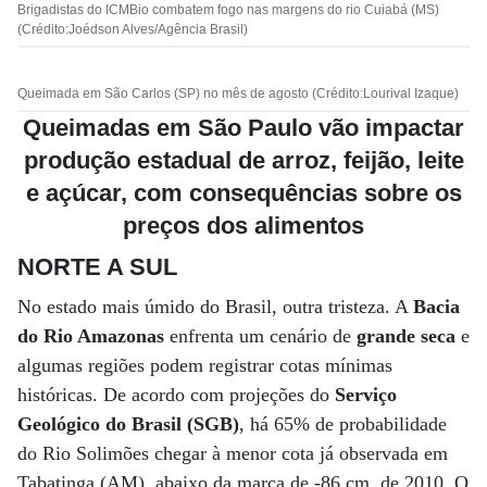
Brigadistas do ICMBio combatem fogo nas margens do rio Cuiabá (MS)
(Crédito:Joédson Alves/Agência Brasil)
Queimada em São Carlos (SP) no mês de agosto (Crédito:Lourival Izaque)
Queimadas em São Paulo vão impactar
produção estadual de arroz, feijão, leite
e açúcar, com consequências sobre os
preços dos alimentos
NORTE A SUL
No estado mais úmido do Brasil, outra tristeza. A
Bacia
do Rio Amazonas
enfrenta um cenário de
grande seca
e
algumas regiões podem registrar cotas mínimas
históricas. De acordo com projeções do
Serviço
Geológico do Brasil (SGB)
, há 65% de probabilidade
do Rio Solimões chegar à menor cota já observada em
Tabatinga (AM), abaixo da marca de -86 cm, de 2010. O