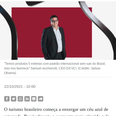
"Temos produtos 5 estrelas com padrão internacional sem sair do Brasil,
isso nos favorece” Samuel sicchierolli, CEO DA VCI. (Crédito: Jarbas
Oliveira)
22/10/2021 - 10:00
O turismo brasileiro começa a enxergar um céu azul de