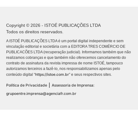
Copyright © 2026 - ISTOÉ PUBLICAÇÕES LTDA
Todos os direitos reservados.
A ISTOÉ PUBLICAÇÕES LTDA é um portal digital independente e sem
vinculação editorial e societária com a EDITORA TRES COMÉRCIO DE
PUBLICACÕES LTDA (recuperação judicial). Informamos também que não
realizamos cobranças e que também não oferecemos cancelamento do
contrato de assinatura da revista impressa de nome ISTOÉ, tampouco
autorizamos terceiros a fazê-lo, nos responsabilizamos apenas pelo
https://istoe.com.br
conteúdo digital “
” e seus respectivos sites.
|
Política de Privacidade
Assessoria de Imprensa:
grupoentre.imprensa@agenciafr.com.br