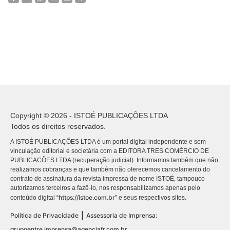
Copyright © 2026 - ISTOÉ PUBLICAÇÕES LTDA
Todos os direitos reservados.
A ISTOÉ PUBLICAÇÕES LTDA é um portal digital independente e sem
vinculação editorial e societária com a EDITORA TRES COMÉRCIO DE
PUBLICACÕES LTDA (recuperação judicial). Informamos também que não
realizamos cobranças e que também não oferecemos cancelamento do
contrato de assinatura da revista impressa de nome ISTOÉ, tampouco
autorizamos terceiros a fazê-lo, nos responsabilizamos apenas pelo
https://istoe.com.br
conteúdo digital “
” e seus respectivos sites.
|
Política de Privacidade
Assessoria de Imprensa:
grupoentre.imprensa@agenciafr.com.br