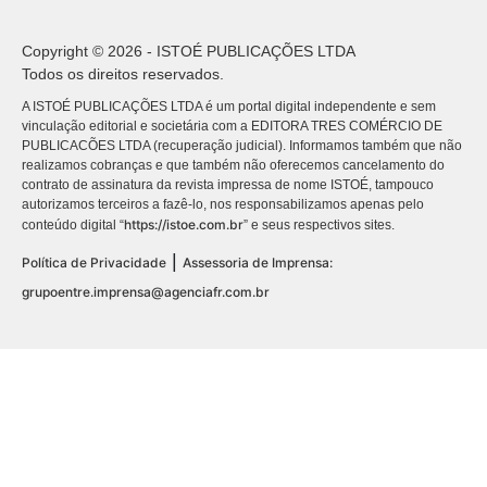
Copyright © 2026 - ISTOÉ PUBLICAÇÕES LTDA
Todos os direitos reservados.
A ISTOÉ PUBLICAÇÕES LTDA é um portal digital independente e sem
vinculação editorial e societária com a EDITORA TRES COMÉRCIO DE
PUBLICACÕES LTDA (recuperação judicial). Informamos também que não
realizamos cobranças e que também não oferecemos cancelamento do
contrato de assinatura da revista impressa de nome ISTOÉ, tampouco
autorizamos terceiros a fazê-lo, nos responsabilizamos apenas pelo
https://istoe.com.br
conteúdo digital “
” e seus respectivos sites.
|
Política de Privacidade
Assessoria de Imprensa:
grupoentre.imprensa@agenciafr.com.br