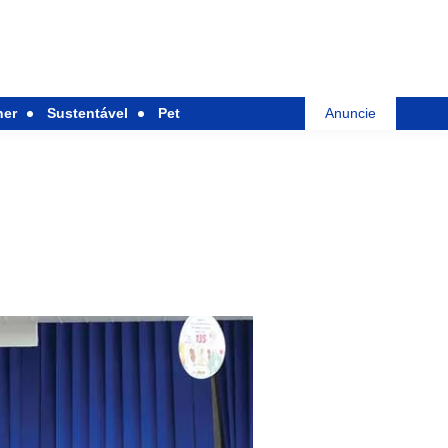
her
Sustentável
Pet
Anuncie