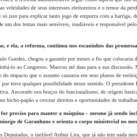
as veleidades de seus interesses eleitoreiros e o temor da per
e só isso para explicar tanto jogo de empurra com a barriga, d
e um dos temas mais sensíveis, inadiáveis e responsável pelo
no, e ela, a reforma, continua nos escaninhos das promess
lo Guedes, chegou a garantir por meses a fio que colocaria d
inhá-lo ao Congresso. Marcou até data para a sua discussão.
 do impacto que o assunto causaria em seus planos de reelei
por terra qualquer possibilidade nesse sentido. O presidente
tiva. Ancorado nos braços do funcionalismo, de origem basica
m bicho-papão a cercear direitos e oportunidades de trabalha
 for preciso para manter a máquina – mesmo já sendo inch
miurgo de Garanhuns e orienta o corpo ministerial no me
s Deputados, o inefável Arthur Lira, que já não tem nada me