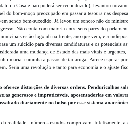
ato da Casa e não poderá ser reconduzido), levantou novam
apel do bom-moço preocupado em passar a tesoura nas despesa
vem sendo bem-sucedido. Já levou um sonoro não de ministro
resso. Não conta com maioria entre seus pares do parlamento
nicipais estão logo ali na frente, ano que vem, e a indispo
uase um suicídio para diversas candidaturas e os potenciais as
nsiderada uma mudança de Estado das mais vitais e urgentes,
anho-maria, caminha a passos de tartaruga. Parece esperar p
em. Seria uma revolução e tanto para economia e o ajuste fis
o oferece distorções de diversas ordens. Penduricalhos sala
tras generosos e impraticáveis, aposentadorias em valores
 assaltado diariamente no bolso por esse sistema anacrônico
 da realidade. Inúmeros estudos comprovam. Infelizmente, at