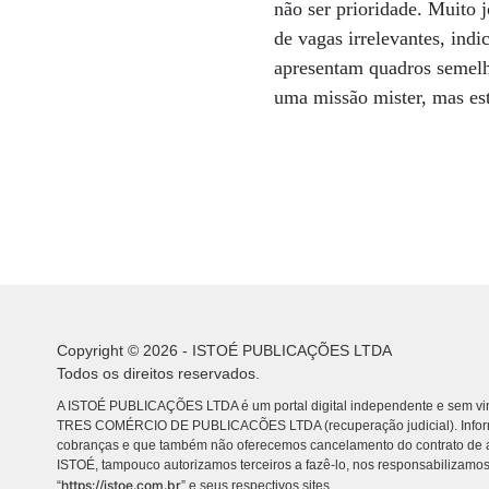
não ser prioridade. Muito 
de vagas irrelevantes, ind
apresentam quadros semelh
uma missão mister, mas est
Copyright © 2026 - ISTOÉ PUBLICAÇÕES LTDA
Todos os direitos reservados.
A ISTOÉ PUBLICAÇÕES LTDA é um portal digital independente e sem vin
TRES COMÉRCIO DE PUBLICACÕES LTDA (recuperação judicial). Info
cobranças e que também não oferecemos cancelamento do contrato de a
ISTOÉ, tampouco autorizamos terceiros a fazê-lo, nos responsabilizamos
https://istoe.com.br
“
” e seus respectivos sites.