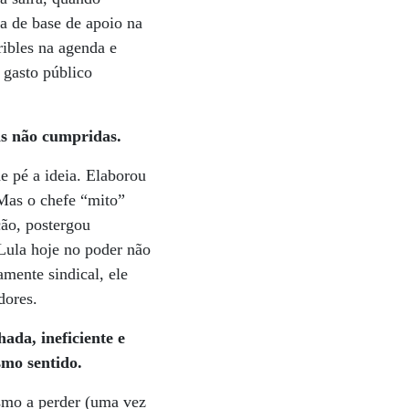
da de base de apoio na
ribles na agenda e
 gasto público
as não cumpridas.
e pé a ideia. Elaborou
 Mas o chefe “mito”
ção, postergou
 Lula hoje no poder não
mente sindical, ele
dores.
ada, ineficiente e
smo sentido.
smo a perder (uma vez