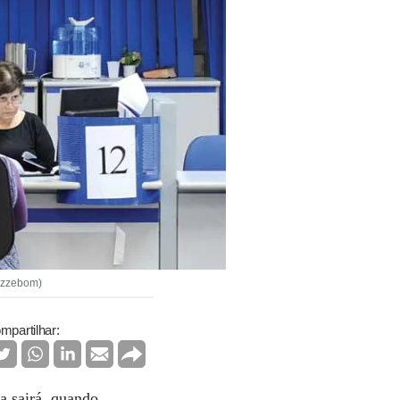
Pozzebom)
mpartilhar:
a sairá, quando