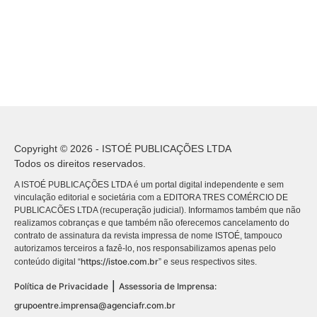
Copyright © 2026 - ISTOÉ PUBLICAÇÕES LTDA
Todos os direitos reservados.
A ISTOÉ PUBLICAÇÕES LTDA é um portal digital independente e sem
vinculação editorial e societária com a EDITORA TRES COMÉRCIO DE
PUBLICACÕES LTDA (recuperação judicial). Informamos também que não
realizamos cobranças e que também não oferecemos cancelamento do
contrato de assinatura da revista impressa de nome ISTOÉ, tampouco
autorizamos terceiros a fazê-lo, nos responsabilizamos apenas pelo
https://istoe.com.br
conteúdo digital “
” e seus respectivos sites.
|
Política de Privacidade
Assessoria de Imprensa:
grupoentre.imprensa@agenciafr.com.br