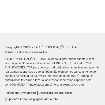
Copyright © 2026 - ISTOÉ PUBLICAÇÕES LTDA
Todos os direitos reservados.
A ISTOÉ PUBLICAÇÕES LTDA é um portal digital independente e sem
vinculação editorial e societária com a EDITORA TRES COMÉRCIO DE
PUBLICACÕES LTDA (recuperação judicial). Informamos também que não
realizamos cobranças e que também não oferecemos cancelamento do
contrato de assinatura da revista impressa de nome ISTOÉ, tampouco
autorizamos terceiros a fazê-lo, nos responsabilizamos apenas pelo
https://istoe.com.br
conteúdo digital “
” e seus respectivos sites.
|
Política de Privacidade
Assessoria de Imprensa:
grupoentre.imprensa@agenciafr.com.br