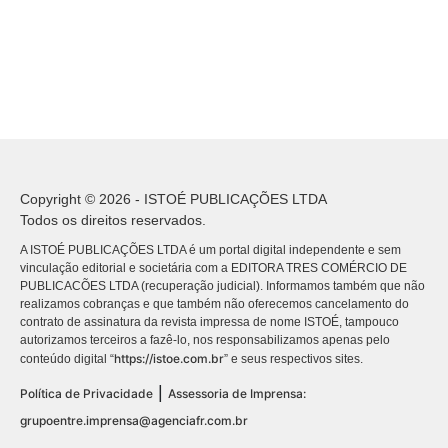
Copyright © 2026 - ISTOÉ PUBLICAÇÕES LTDA
Todos os direitos reservados.
A ISTOÉ PUBLICAÇÕES LTDA é um portal digital independente e sem
vinculação editorial e societária com a EDITORA TRES COMÉRCIO DE
PUBLICACÕES LTDA (recuperação judicial). Informamos também que não
realizamos cobranças e que também não oferecemos cancelamento do
contrato de assinatura da revista impressa de nome ISTOÉ, tampouco
autorizamos terceiros a fazê-lo, nos responsabilizamos apenas pelo
https://istoe.com.br
conteúdo digital “
” e seus respectivos sites.
|
Política de Privacidade
Assessoria de Imprensa:
grupoentre.imprensa@agenciafr.com.br