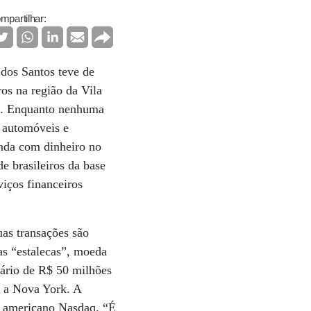
mpartilhar:
dos Santos teve de
os na região da Vila
ão. Enquanto nenhuma
o automóveis e
 anda com dinheiro no
e brasileiros da base
iços financeiros
uas transações são
as “estalecas”, moeda
itário de R$ 50 milhões
e a Nova York. A
ão americano Nasdaq. “É