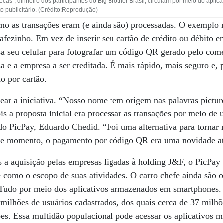
ecas”, dinheiro dos participantes do Big Brother Brasil, circulam por meio do aplic
o publicitário. (Crédito:Reprodução)
mo as transações eram (e ainda são) processadas. O exemplo m
afezinho. Em vez de inserir seu cartão de crédito ou débito
 usa seu celular para fotografar um código QR gerado pelo co
sa e a empresa a ser creditada. É mais rápido, mais seguro e,
o por cartão.
ear a iniciativa. “Nosso nome tem origem nas palavras pictu
 a proposta inicial era processar as transações por meio de
 do PicPay, Eduardo Chedid. “Foi uma alternativa para tornar 
ele momento, o pagamento por código QR era uma novidade 
 a aquisição pelas empresas ligadas à holding J&F, o PicPay 
 como o escopo de suas atividades. O carro chefe ainda são 
s. Tudo por meio dos aplicativos armazenados em smartphones
milhões de usuários cadastrados, dos quais cerca de 37 milhõe
es. Essa multidão populacional pode acessar os aplicativos m