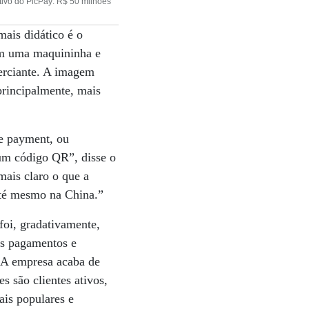
ativo do PicPay: R$ 50 milhões
ais didático é o
 em uma maquininha e
merciante. A imagem
 principalmente, mais
re payment, ou
 um código QR”, disse o
mais claro o que a
até mesmo na China.”
foi, gradativamente,
os pagamentos e
. A empresa acaba de
s são clientes ativos,
ais populares e