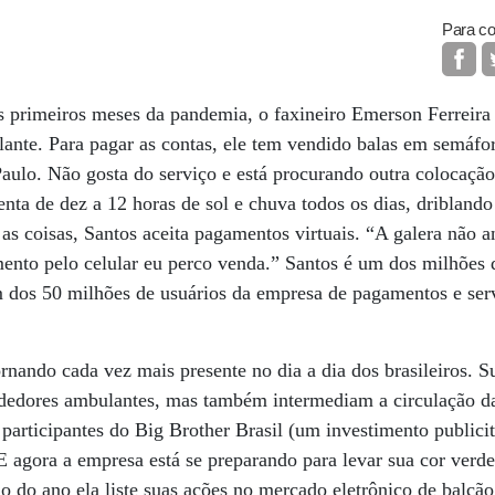
Para co
 primeiros meses da pandemia, o faxineiro Emerson Ferreira 
ante. Para pagar as contas, ele tem vendido balas em semáfor
Paulo. Não gosta do serviço e está procurando outra colocaç
enta de dez a 12 horas de sol e chuva todos os dias, dribland
r as coisas, Santos aceita pagamentos virtuais. “A galera não
mento pelo celular eu perco venda.” Santos é um dos milhões d
dos 50 milhões de usuários da empresa de pagamentos e serv
rnando cada vez mais presente no dia a dia dos brasileiros. S
ndedores ambulantes, mas também intermediam a circulação d
s participantes do Big Brother Brasil (um investimento public
. E agora a empresa está se preparando para levar sua cor verd
io do ano ela liste suas ações no mercado eletrônico de balc