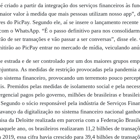
e é criado a partir da integração dos serviços financeiros às fu
 maior valor à medida que mais pessoas utilizam nosso app”,
s do PicPay. Segundo ele, aí se insere o lançamento recente
com o WhatsApp. “É o passo definitivo para nos consolidar
rão de ser transações e vão passar a ser conversas”, disse ele
mitirão ao PicPay entrar no mercado de mídia, veiculando anún
 estrada e de ser controlado por um dos maiores grupos empr
njuntura. As medidas de restrição provocadas pela pandemia 
do sistema financeiro, provocando um terremoto pouco percep
ais. Premidos pelas medidas de isolamento social e pela neces
gencial pagos pelo governo, milhões de brasileiras e brasilei
. Segundo o sócio responsável pela indústria de Serviços Fina
o avanço da digitalização no sistema financeiro nacional ganh
sa da Deloitte realizada em parceria com a Federação Brasil
quele ano, os brasileiros realizaram 11,2 bilhões de transaçõ
 2019, essa cifra havia crescido para 39,4 bilhões de transaçõ