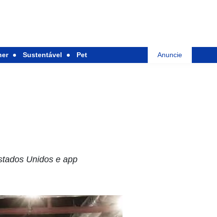
her
Sustentável
Pet
Anuncie
stados Unidos e app