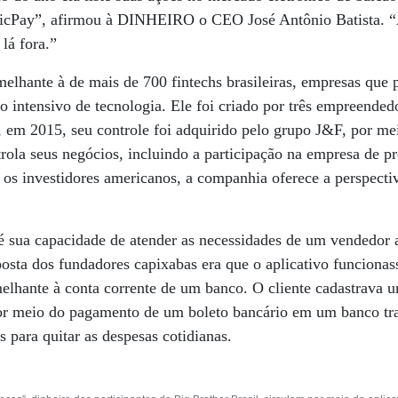
PicPay”, afirmou à DINHEIRO o CEO José Antônio Batista. “
 lá fora.”
elhante à de mais de 700 fintechs brasileiras, empresas que 
o intensivo de tecnologia. Ele foi criado por três empreendedo
 em 2015, seu controle foi adquirido pelo grupo J&F, por me
trola seus negócios, incluindo a participação na empresa de p
r os investidores americanos, a companhia oferece a perspect
é sua capacidade de atender as necessidades de um vendedor a
posta dos fundadores capixabas era que o aplicativo funciona
emelhante à conta corrente de um banco. O cliente cadastrava u
por meio do pagamento de um boleto bancário em um banco tra
os para quitar as despesas cotidianas.