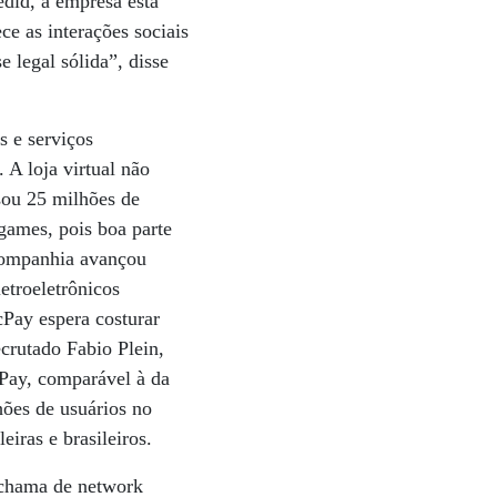
edid, a empresa está
ce as interações sociais
 legal sólida”, disse
s e serviços
 A loja virtual não
sou 25 milhões de
games, pois boa parte
 companhia avançou
etroeletrônicos
cPay espera costurar
ecrutado Fabio Plein,
cPay, comparável à da
ões de usuários no
iras e brasileiros.
 chama de network