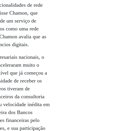
ncionalidades de rede
 disse Chamon, que
 de um serviço de
mos como uma rede
. Chamon avalia que as
cios digitais.
esariais nacionais, o
aceleraram muito o
tível que já começou a
sidade de receber os
ros tiveram de
nceiros da consultoria
ou velocidade inédita em
eira dos Bancos
es financeiras pelo
es, e sua participação