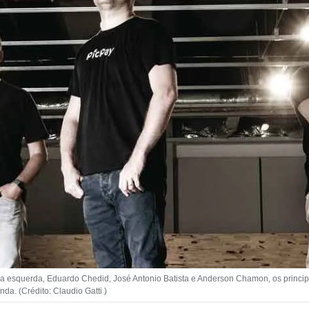
squerda, Eduardo Chedid, José Antonio Batista e Anderson Chamon, os principa
a. (Crédito: Claudio Gatti )