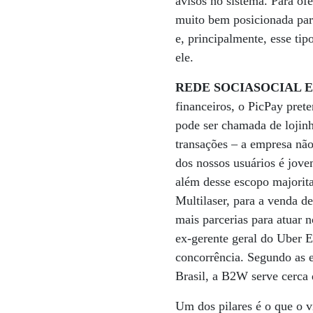
avisos no sistema. Para of
muito bem posicionada para
e, principalmente, esse ti
ele.
REDE SOCIASOCIAL 
financeiros, o PicPay pret
pode ser chamada de lojinh
transações – a empresa nã
dos nossos usuários é jov
além desse escopo majorita
Multilaser, para a venda d
mais parcerias para atuar n
ex-gerente geral do Uber E
concorrência. Segundo as 
Brasil, a B2W serve cerca 
Um dos pilares é o que o 