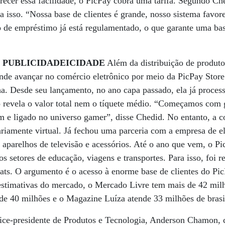
erecer essa facilidade, o PicPay cobra uma tarifa. Segundo Ch
 isso. “Nossa base de clientes é grande, nosso sistema favore
po de empréstimo já está regulamentado, o que garante uma base
E PUBLICIDADEICIDADE
Além da distribuição de produto
ende avançar no comércio eletrônico por meio da PicPay Store.
a. Desde seu lançamento, no ano capa passado, ela já proces
o revela o valor total nem o tíquete médio. “Começamos com 
em e ligado no universo gamer”, disse Chedid. No entanto, a
riamente virtual. Já fechou uma parceria com a empresa de el
e aparelhos de televisão e acessórios. Até o ano que vem, o Pi
os setores de educação, viagens e transportes. Para isso, foi r
ats. O argumento é o acesso à enorme base de clientes do Pi
estimativas do mercado, o Mercado Livre tem mais de 42 milh
de 40 milhões e o Magazine Luíza atende 33 milhões de brasile
vice-presidente de Produtos e Tecnologia, Anderson Chamon,