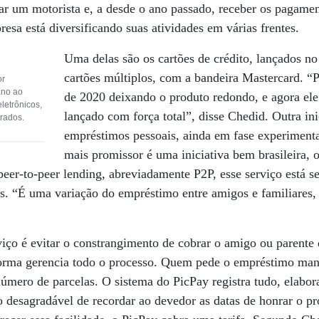
 um motorista e, a desde o ano passado, receber os pagamen
esa está diversificando suas atividades em várias frentes.
Uma delas são os cartões de crédito, lançados n
cartões múltiplos, com a bandeira Mastercard. “P
or
ano ao
de 2020 deixando o produto redondo, e agora ele 
letrônicos,
lançado com força total”, disse Chedid. Outra ini
trados.
empréstimos pessoais, ainda em fase experiment
mais promissor é uma iniciativa bem brasileira, 
eer-to-peer lending, abreviadamente P2P, esse serviço está 
s. “É uma variação do empréstimo entre amigos e familiares, 
rviço é evitar o constrangimento de cobrar o amigo ou parente
forma gerencia todo o processo. Quem pede o empréstimo ma
número de parcelas. O sistema do PicPay registra tudo, elabor
ço desagradável de recordar ao devedor as datas de honrar o p