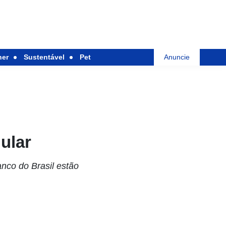
her
Sustentável
Pet
Anuncie
ular
nco do Brasil estão