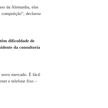
caso da Alemanha, elas
a competição”, declarou
têm dificuldade de
sidente da consultoria
e novo mercado. É fácil
rnet e telefone fixo –