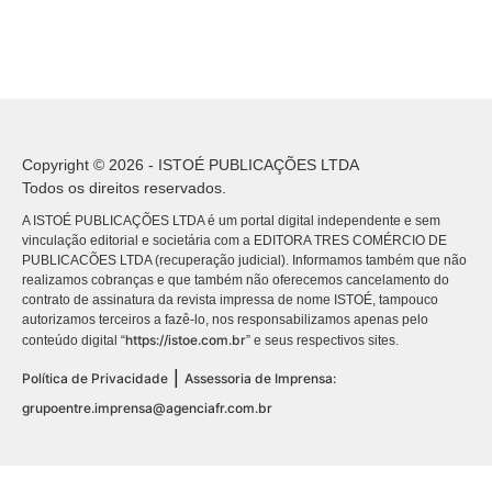
Copyright © 2026 - ISTOÉ PUBLICAÇÕES LTDA
Todos os direitos reservados.
A ISTOÉ PUBLICAÇÕES LTDA é um portal digital independente e sem
vinculação editorial e societária com a EDITORA TRES COMÉRCIO DE
PUBLICACÕES LTDA (recuperação judicial). Informamos também que não
realizamos cobranças e que também não oferecemos cancelamento do
contrato de assinatura da revista impressa de nome ISTOÉ, tampouco
autorizamos terceiros a fazê-lo, nos responsabilizamos apenas pelo
https://istoe.com.br
conteúdo digital “
” e seus respectivos sites.
|
Política de Privacidade
Assessoria de Imprensa:
grupoentre.imprensa@agenciafr.com.br