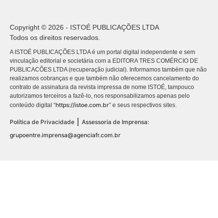
Copyright © 2026 - ISTOÉ PUBLICAÇÕES LTDA
Todos os direitos reservados.
A ISTOÉ PUBLICAÇÕES LTDA é um portal digital independente e sem
vinculação editorial e societária com a EDITORA TRES COMÉRCIO DE
PUBLICACÕES LTDA (recuperação judicial). Informamos também que não
realizamos cobranças e que também não oferecemos cancelamento do
contrato de assinatura da revista impressa de nome ISTOÉ, tampouco
autorizamos terceiros a fazê-lo, nos responsabilizamos apenas pelo
https://istoe.com.br
conteúdo digital “
” e seus respectivos sites.
|
Política de Privacidade
Assessoria de Imprensa:
grupoentre.imprensa@agenciafr.com.br