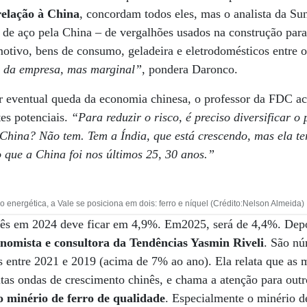
relação à China
, concordam todos eles, mas o analista da Su
e aço pela China – de vergalhões usados na construção par
otivo, bens de consumo, geladeira e eletrodomésticos entre 
s da empresa, mas marginal”
, pondera Daronco.
ar eventual queda da economia chinesa, o professor da FDC acr
tes potenciais.
“Para reduzir o risco, é preciso diversificar o p
China? Não tem. Tem a Índia, que está crescendo, mas ela t
 que a China foi nos últimos 25, 30 anos.”
o energética, a Vale se posiciona em dois: ferro e níquel (Crédito:Nelson Almeida)
ês em 2024 deve ficar em 4,9%. Em2025, será de 4,4%. Depoi
nomista e consultora da Tendências Yasmin Riveli
. São nú
ís entre 2021 e 2019 (acima de 7% ao ano). Ela relata que as 
ltas ondas de crescimento chinês, e chama a atenção para outr
 minério de ferro de qualidade
. Especialmente o minério de