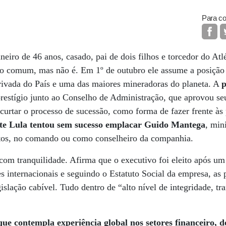
Para co
eiro de 46 anos, casado, pai de dois filhos e torcedor do Atlé
ão comum, mas não é. Em 1º de outubro ele assume a posição
privada do País e uma das maiores mineradoras do planeta. A
p
prestígio junto ao Conselho de Administração, que aprovou s
curtar o processo de sucessão, como forma de fazer frente às 
te Lula tentou sem sucesso emplacar Guido Mantega
, min
tos, no comando ou como conselheiro da companhia.
com tranquilidade. Afirma que o executivo foi eleito após um
 internacionais e seguindo o Estatuto Social da empresa, as p
islação cabível. Tudo dentro de “alto nível de integridade, tr
que contempla experiência global nos setores financeiro, 