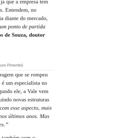
 já que a empresa tem
os. Entendem, no
ia diante do mercado,
 um ponto de partida
s de Souza, doutor
auro Pimentel)
arragem que se rompeu
e é um especialista no
egundo ele, a Vale vem
uindo novas estruturas
com esse aspecto, mais
 nos últimos anos. Mas
es.”
, também com o