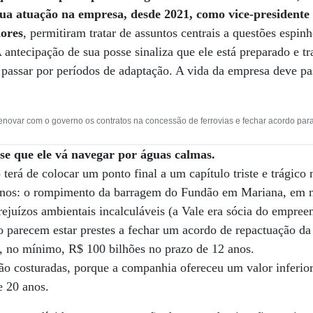
ua atuação na empresa, desde 2021, como vice-presidente 
dores
, permitiram tratar de assuntos centrais a questões espin
 antecipação de sua posse sinaliza que ele está preparado e 
 passar por períodos de adaptação. A vida da empresa deve pas
enovar com o governo os contratos na concessão de ferrovias e fechar acordo par
se que ele vá navegar por águas calmas.
terá de colocar um ponto final a um capítulo triste e trágico 
e anos: o rompimento da barragem do Fundão em Mariana, em
ejuízos ambientais incalculáveis (a Vale era sócia do empree
parecem estar prestes a fechar um acordo de repactuação da
, no mínimo, R$ 100 bilhões no prazo de 12 anos.
ão costuradas, porque a companhia ofereceu um valor inferio
e 20 anos.