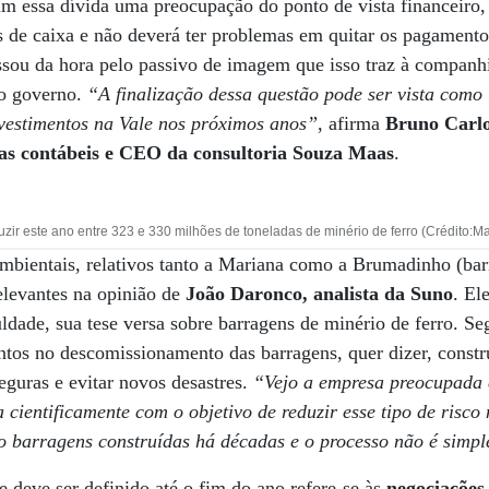
am essa dívida uma preocupação do ponto de vista financeiro,
s de caixa e não deverá ter problemas em quitar os pagament
assou da hora pelo passivo de imagem que isso traz à companh
io governo.
“A finalização dessa questão pode ser vista como
nvestimentos na Vale nos próximos anos”
, afirma
Bruno Carlo
ias contábeis e CEO da consultoria Souza Maas
.
zir este ano entre 323 e 330 milhões de toneladas de minério de ferro (Crédito:M
ambientais, relativos tanto a Mariana como a Brumadinho (b
elevantes na opinião de
João Daronco, analista da Suno
. El
ldade, sua tese versa sobre barragens de minério de ferro. S
tos no descomissionamento das barragens, quer dizer, constr
eguras e evitar novos desastres.
“Vejo a empresa preocupada 
ientificamente com o objetivo de reduzir esse tipo de risco
ão barragens construídas há décadas e o processo não é simpl
e deve ser definido até o fim do ano refere-se às
negociações