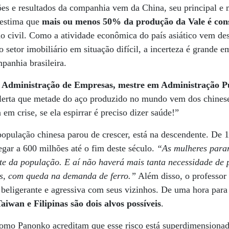
es e resultados da companhia vem da China, seu principal e
 estima que
mais ou menos 50% da produção da Vale é cons
o civil. Como a atividade econômica do país asiático vem de
setor imobiliário em situação difícil, a incerteza é grande e
panhia brasileira.
 Administração de Empresas, mestre em Administração Pú
alerta que metade do aço produzido no mundo vem dos chinese
em crise, se ela espirrar é preciso dizer saúde!”
população chinesa parou de crescer, está na descendente. De 1
egar a 600 milhões até o fim deste século.
“As mulheres parar
te da população. E aí não haverá mais tanta necessidade de p
as, com queda na demanda de ferro.”
Além disso, o professor
 beligerante e agressiva com seus vizinhos. De uma hora para 
aiwan e Filipinas são dois alvos possíveis
.
omo Panonko acreditam que esse risco está superdimensiona