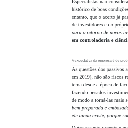
Especialistas não consider
histórico de boas condiçõe
entanto, que o acerto já p
de investidores e do própr
para o retorno de novos i
em controladoria e ciênc
A expectativa da empresa é de produ
As questões dos passivos 
em 2019), não são riscos r
tema desde a época de facu
fazendo pesados investimen
de modo a torná-las mais s
bem preparada e embasada c
ele ainda existe, porque s
Outro assunto urgente e qu