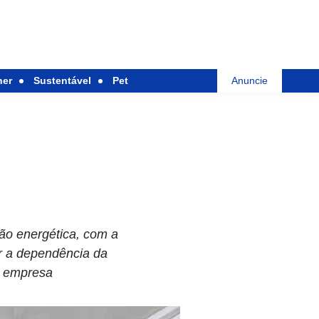
her
Sustentável
Pet
Anuncie
ão energética, com a
ir a dependência da
a empresa