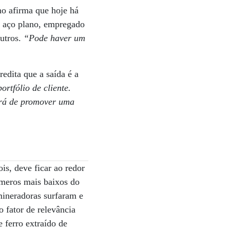
no afirma que hoje há
a aço plano, empregado
outros.
“Pode haver um
edita que a saída é a
ortfólio de cliente.
erá de promover uma
s, deve ficar ao redor
meros mais baixos do
mineradoras surfaram e
o fator de relevância
 ferro extraído de