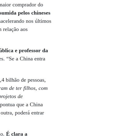
 maior comprador do
umida pelos chineses
sacelerando nos últimos
m relação aos
blica e professor da
s. “Se a China entra
,4 bilhão de pessoas,
am de ter filhos, com
rojetos de
 pontua que a China
outra, poderá entrar
do.
É clara a