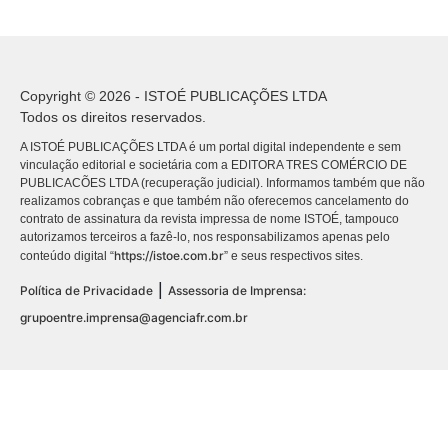
Copyright © 2026 - ISTOÉ PUBLICAÇÕES LTDA
Todos os direitos reservados.
A ISTOÉ PUBLICAÇÕES LTDA é um portal digital independente e sem
vinculação editorial e societária com a EDITORA TRES COMÉRCIO DE
PUBLICACÕES LTDA (recuperação judicial). Informamos também que não
realizamos cobranças e que também não oferecemos cancelamento do
contrato de assinatura da revista impressa de nome ISTOÉ, tampouco
autorizamos terceiros a fazê-lo, nos responsabilizamos apenas pelo
https://istoe.com.br
conteúdo digital “
” e seus respectivos sites.
|
Política de Privacidade
Assessoria de Imprensa:
grupoentre.imprensa@agenciafr.com.br