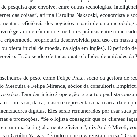
 de pesquisa que envolve, entre outras tecnologias, inteligência
ernet das coisas”, afirma Carolina Nakaoski, economista e s
umentar a eficiência dos negócios a partir de uma metodologia
ivo é gerar intercâmbio de melhores práticas entre o mercad
é a criptomoeda proprietária desenvolvida para uso em massa q
 ou oferta inicial de moeda, na sigla em inglês). O período d
vereiro. Estão sendo ofertadas quatro bilhões de unidades da 
nselheiros de peso, como Felipe Prata, sócio da gestora de re
 Mesquita e Felipe Miranda, sócios da consultoria Empiricus.
dvogados. Para dar início à operação, a startup paulista cons
ato – no caso, da rã, mascote representada na marca da empre
uenciadores digitais. Eles serão remunerados por usar suas pr
ertas e promoções. “Se o lojista conseguir que os clientes faç
ra em um marketing altamente eficiente”, diz André Miceli, 
ção Getúlio Vargas. “É tudo o que o varejista precisa.” O sit