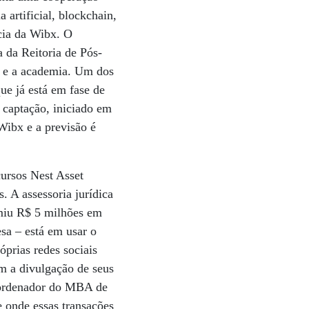
 artificial, blockchain,
ócia da Wibx. O
 da Reitoria de Pós-
o e a academia. Um dos
ue já está em fase de
e captação, iniciado em
Wibx e a previsão é
cursos Nest Asset
 A assessoria jurídica
umiu R$ 5 milhões em
sa – está em usar o
óprias redes sociais
am a divulgação de seus
coordenador do MBA de
e onde essas transações