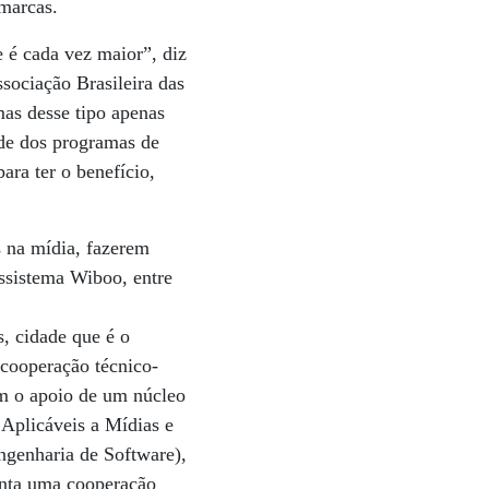
marcas.
 é cada vez maior”, diz
sociação Brasileira das
s desse tipo apenas
ade dos programas de
ra ter o benefício,
 na mídia, fazerem
ssistema Wiboo, entre
, cidade que é o
 cooperação técnico-
m o apoio de um núcleo
Aplicáveis a Mídias e
ngenharia de Software),
enta uma cooperação