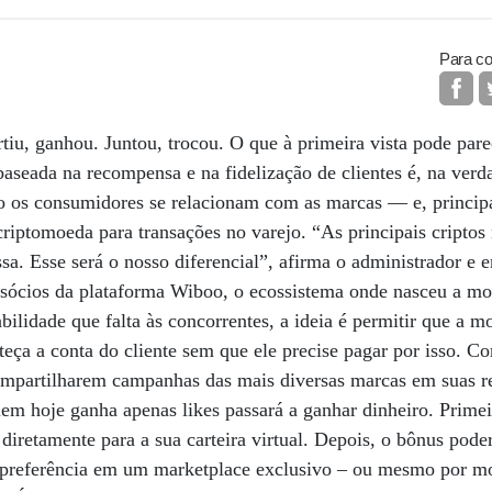
Para co
iu, ganhou. Juntou, trocou. O que à primeira vista pode par
seada na recompensa e na fidelização de clientes é, na verd
 os consumidores se relacionam com as marcas — e, princip
criptomoeda para transações no varejo. “As principais criptos
ssa. Esse será o nosso diferencial”, afirma o administrador e
ócios da plataforma Wiboo, o ecossistema onde nasceu a mo
abilidade que falta às concorrentes, a ideia é permitir que a 
eça a conta do cliente sem que ele precise pagar por isso.
partilharem campanhas das mais diversas marcas em suas re
uem hoje ganha apenas likes passará a ganhar dinheiro. Prime
diretamente para a sua carteira virtual. Depois, o bônus poder
a preferência em um marketplace exclusivo – ou mesmo por mo