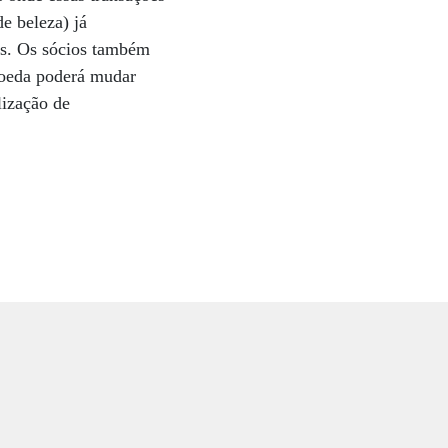
de beleza) já
es. Os sócios também
 moeda poderá mudar
lização de