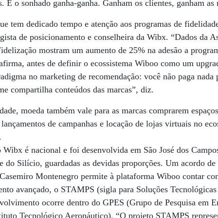
s. É o sonhado ganha-ganha. Ganham os clientes, ganham as 
ue tem dedicado tempo e atenção aos programas de fidelidade
egista de posicionamento e conselheira da Wibx. “Dados da As
idelização mostram um aumento de 25% na adesão a programa
, afirma, antes de definir o ecossistema Wiboo como um upgr
radigma no marketing de recomendação: você não paga nada pa
e compartilha conteúdos das marcas”, diz.
icidade, moeda também vale para as marcas comprarem espaços
 lançamentos de campanhas e locação de lojas virtuais no eco
.
 Wibx é nacional e foi desenvolvida em São José dos Campos
le do Silício, guardadas as devidas proporções. Um acordo de
 Casemiro Montenegro permite à plataforma Wiboo contar co
ento avançado, o STAMPS (sigla para Soluções Tecnológicas 
nvolvimento ocorre dentro do GPES (Grupo de Pesquisa em E
tituto Tecnológico Aeronáutico). “O projeto STAMPS repres