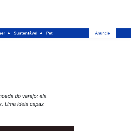
her
Sustentável
Pet
Anuncie
moeda do varejo: ela
ez. Uma ideia capaz