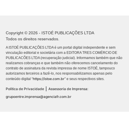
Copyright © 2026 - ISTOÉ PUBLICAÇÕES LTDA
Todos os direitos reservados.
A ISTOÉ PUBLICAÇÕES LTDA é um portal digital independente e sem
vinculação editorial e societária com a EDITORA TRES COMÉRCIO DE
PUBLICACÕES LTDA (recuperação judicial). Informamos também que não
realizamos cobranças e que também não oferecemos cancelamento do
contrato de assinatura da revista impressa de nome ISTOÉ, tampouco
autorizamos terceiros a fazê-lo, nos responsabilizamos apenas pelo
https://istoe.com.br
conteúdo digital “
” e seus respectivos sites.
|
Política de Privacidade
Assessoria de Imprensa:
grupoentre.imprensa@agenciafr.com.br