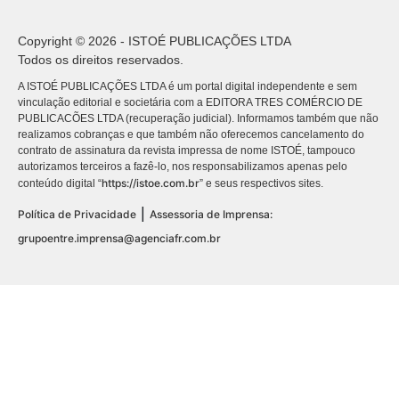
Copyright © 2026 - ISTOÉ PUBLICAÇÕES LTDA
Todos os direitos reservados.
A ISTOÉ PUBLICAÇÕES LTDA é um portal digital independente e sem
vinculação editorial e societária com a EDITORA TRES COMÉRCIO DE
PUBLICACÕES LTDA (recuperação judicial). Informamos também que não
realizamos cobranças e que também não oferecemos cancelamento do
contrato de assinatura da revista impressa de nome ISTOÉ, tampouco
autorizamos terceiros a fazê-lo, nos responsabilizamos apenas pelo
https://istoe.com.br
conteúdo digital “
” e seus respectivos sites.
|
Política de Privacidade
Assessoria de Imprensa:
grupoentre.imprensa@agenciafr.com.br