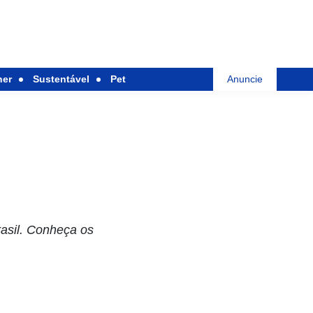
her
Sustentável
Pet
Anuncie
asil. Conheça os