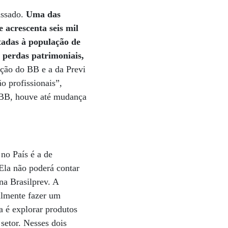
assado.
Uma das
e acrescenta seis mil
ltadas à população de
 perdas patrimoniais,
reção do BB e a da Previ
o profissionais”,
o BB, houve até mudança
no País é a de
Ela não poderá contar
na Brasilprev. A
almente fazer um
a é explorar produtos
setor. Nesses dois