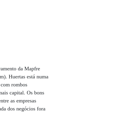
uramento da Mapfre
em). Huertas está numa
as com rombos
ais capital. Os bons
entre as empresas
uda dos negócios fora