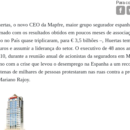
Para co
ertas, o novo CEO da Mapfre, maior grupo segurador espanho
smado com os resultados obtidos em poucos meses de associ
upo no País quase triplicaram, para € 3,5 bilhões –, Huertas t
uros e assumir a liderança do setor. O executivo de 48 anos a
10, durante a reunião anual de acionistas da seguradora em 
mo com a crise que levou o desemprego na Espanha a um re
enas de milhares de pessoas protestaram nas ruas contra a p
Mariano Rajoy.