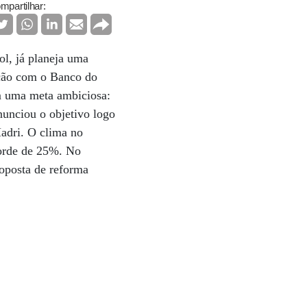
mpartilhar:
l, já planeja uma
ação com o Banco do
em uma meta ambiciosa:
nunciou o objetivo logo
Madri. O clima no
corde de 25%. No
roposta de reforma