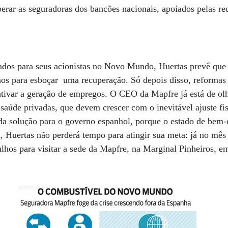
uperar as seguradoras dos bancões nacionais, apoiados pelas re
tados para seus acionistas no Novo Mundo, Huertas prevê que
os para esboçar uma recuperação. Só depois disso, reformas 
ntivar a geração de empregos. O CEO da Mapfre já está de ol
saúde privadas, que devem crescer com o inevitável ajuste fi
da solução para o governo espanhol, porque o estado de bem-e
lá, Huertas não perderá tempo para atingir sua meta: já no mês
ulhos para visitar a sede da Mapfre, na Marginal Pinheiros, e