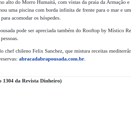
no alto do Morro Humaitá, com vistas da praia da Armação e 
ou uma piscina com borda infinita de frente para o mar e u
s para acomodar os hóspedes.
a pousada pode ser apreciada também do Rooftop by Místico R
 pessoas.
 chef chileno Felix Sanchez, que mistura receitas mediterrâ
reservas:
abracadabrapousada.com.br
.
o 1304 da Revista Dinheiro)