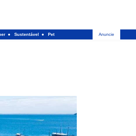
her
Sustentável
Pet
Anuncie