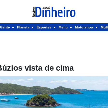
Gente
Planeta
Esportes
Menu
Motorshow
Mul
úzios vista de cima