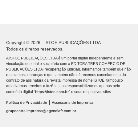
Copyright © 2026 - ISTOÉ PUBLICAÇÕES LTDA
Todos os direitos reservados.
A ISTOÉ PUBLICAÇÕES LTDA é um portal digital independente e sem
vinculação editorial e societária com a EDITORA TRES COMÉRCIO DE
PUBLICACÕES LTDA (recuperação judicial). Informamos também que não
realizamos cobranças e que também não oferecemos cancelamento do
contrato de assinatura da revista impressa de nome ISTOÉ, tampouco
autorizamos terceiros a fazê-lo, nos responsabilizamos apenas pelo
https://istoe.com.br
conteúdo digital “
” e seus respectivos sites.
|
Política de Privacidade
Assessoria de Imprensa:
grupoentre.imprensa@agenciafr.com.br