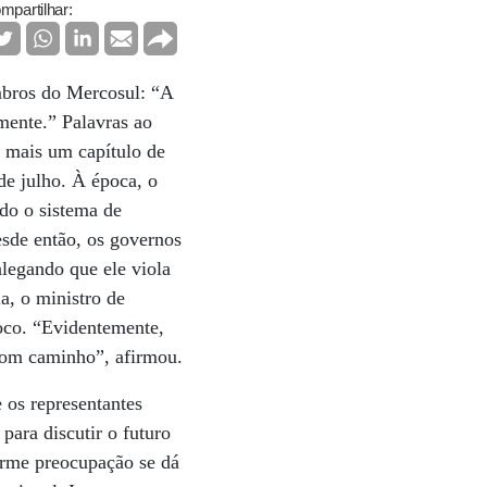
mpartilhar:
mbros do Mercosul: “A
mente.” Palavras ao
m mais um capítulo de
de julho. À época, o
ndo o sistema de
esde então, os governos
alegando que ele viola
a, o ministro de
loco. “Evidentemente,
bom caminho”, afirmou.
 os representantes
para discutir o futuro
norme preocupação se dá