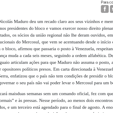
Para co
Nicolás Maduro deu um recado claro aos seus vizinhos e me
mos presidentes do bloco e vamos exercer nosso direito plena
tados, os sócios da união regional não lhe deram ouvidos, e
itucionais do Mercosul, que vem se acentuando desde o início 
 o bloco, afirmou que passaria o posto à Venezuela, respeita
erança muda a cada seis meses, seguindo a ordem alfabética. D
raguaio articulam ações para que Maduro não assuma o posto, 
 opositores políticos presos. Em carta direcionada à Venezuel
Serra, enfatizou que o país não tem condições de presidir o b
overnar o seu país não vai poder levar o Mercosul para um 
icará maisduas semanas sem um comando oficial, fez com que
rmais” e às pressas. Nesse período, ao menos dois encontros 
os, e um terceiro está agendado para o final de agosto. A e