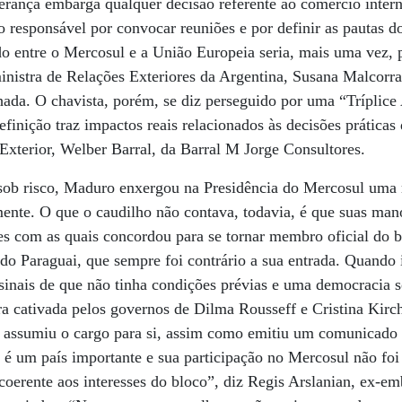
derança embarga qualquer decisão referente ao comércio intern
 o responsável por convocar reuniões e por definir as pautas d
do entre o Mercosul e a União Europeia seria, mais uma vez, p
inistra de Relações Exteriores da Argentina, Susana Malcorr
ada. O chavista, porém, se diz perseguido por uma “Tríplice
efinição traz impactos reais relacionados às decisões prática
Exterior, Welber Barral, da Barral M Jorge Consultores.
ob risco, Maduro enxergou na Presidência do Mercosul uma 
ente. O que o caudilho não contava, todavia, é que suas mano
s com as quais concordou para se tornar membro oficial do b
do Paraguai, que sempre foi contrário a sua entrada. Quando
sinais de que não tinha condições prévias e uma democracia s
ra cativada pelos governos de Dilma Rousseff e Cristina Kir
 assumiu o cargo para si, assim como emitiu um comunicado r
é um país importante e sua participação no Mercosul não foi
coerente aos interesses do bloco”, diz Regis Arslanian, ex-em