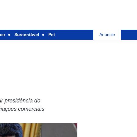
her
Sustentável
Pet
Anuncie
ir presidência do
ciações comerciais