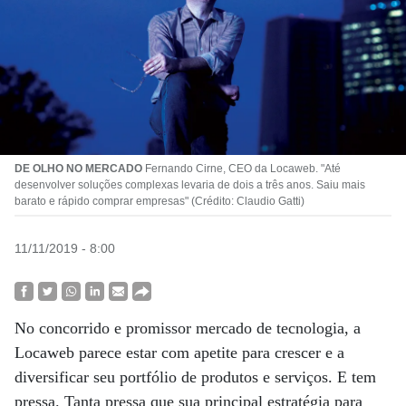
DE OLHO NO MERCADO
Fernando Cirne, CEO da Locaweb. "Até
desenvolver soluções complexas levaria de dois a três anos. Saiu mais
barato e rápido comprar empresas" (Crédito: Claudio Gatti)
11/11/2019 - 8:00
No concorrido e promissor mercado de tecnologia, a
Locaweb parece estar com apetite para crescer e a
diversificar seu portfólio de produtos e serviços. E tem
pressa. Tanta pressa que sua principal estratégia para