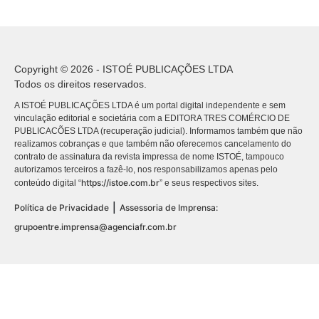
Copyright © 2026 - ISTOÉ PUBLICAÇÕES LTDA
Todos os direitos reservados.
A ISTOÉ PUBLICAÇÕES LTDA é um portal digital independente e sem
vinculação editorial e societária com a EDITORA TRES COMÉRCIO DE
PUBLICACÕES LTDA (recuperação judicial). Informamos também que não
realizamos cobranças e que também não oferecemos cancelamento do
contrato de assinatura da revista impressa de nome ISTOÉ, tampouco
autorizamos terceiros a fazê-lo, nos responsabilizamos apenas pelo
https://istoe.com.br
conteúdo digital “
” e seus respectivos sites.
|
Política de Privacidade
Assessoria de Imprensa:
grupoentre.imprensa@agenciafr.com.br