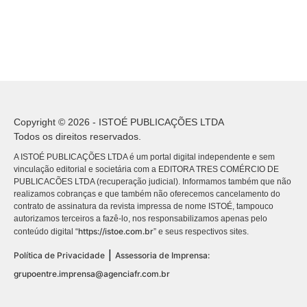
Copyright © 2026 - ISTOÉ PUBLICAÇÕES LTDA
Todos os direitos reservados.
A ISTOÉ PUBLICAÇÕES LTDA é um portal digital independente e sem
vinculação editorial e societária com a EDITORA TRES COMÉRCIO DE
PUBLICACÕES LTDA (recuperação judicial). Informamos também que não
realizamos cobranças e que também não oferecemos cancelamento do
contrato de assinatura da revista impressa de nome ISTOÉ, tampouco
autorizamos terceiros a fazê-lo, nos responsabilizamos apenas pelo
https://istoe.com.br
conteúdo digital “
” e seus respectivos sites.
|
Política de Privacidade
Assessoria de Imprensa:
grupoentre.imprensa@agenciafr.com.br