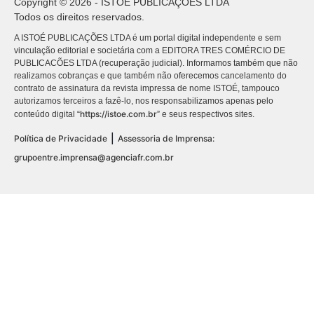
Copyright © 2026 - ISTOÉ PUBLICAÇÕES LTDA
Todos os direitos reservados.
A ISTOÉ PUBLICAÇÕES LTDA é um portal digital independente e sem
vinculação editorial e societária com a EDITORA TRES COMÉRCIO DE
PUBLICACÕES LTDA (recuperação judicial). Informamos também que não
realizamos cobranças e que também não oferecemos cancelamento do
contrato de assinatura da revista impressa de nome ISTOÉ, tampouco
autorizamos terceiros a fazê-lo, nos responsabilizamos apenas pelo
https://istoe.com.br
conteúdo digital “
” e seus respectivos sites.
|
Política de Privacidade
Assessoria de Imprensa:
grupoentre.imprensa@agenciafr.com.br