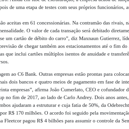
ois de uma etapa de testes com seus próprios funcionários, a
á são aceitas em 61 concessionárias. Na contramão das rivais, 
ensalidade. O valor de cada transação será debitado diretame
sse um cartão de débito do carro”, diz Maxnaun Gutierrez, líd
previsão de chegar também aos estacionamentos até o fim do
as que inclui cartões múltiplos isentos de anuidade e transferê
rsos.
ngem ao C6 Bank. Outras empresas estão prontas para colocar
ais dois bancos e quatro meios de pagamento em fase de int
rinta empresas”, afirma João Cumerlato, CEO e cofundador 
up no fim de 2017, ao lado de Carlo Andrey. Dois anos antes,
mbos ajudaram a estruturar e cuja fatia de 50%, da Odebrecht
 por R$ 170 milhões. O acordo foi seguido pela movimentação
a Fleetcor pagou R$ 4 bilhões para assumir o controle da Se