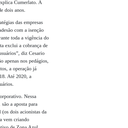
explica Cumerlato. A
de dois anos.
ratégias das empresas
adesão com a isenção
ante toda a vigência do
ta exclui a cobrança de
suários”, diz Cesario
o apenas nos pedágios,
os, a operação já
18. Até 2020, a
uários.
corporativo. Nessa
, são a aposta para
 (os dois acionistas da
sa vem criando
ativo de Zona Azul