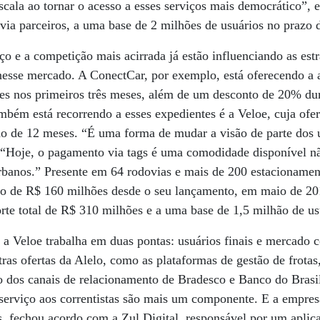
ala ao tornar o acesso a esses serviços mais democrático”, 
via parceiros, a uma base de 2 milhões de usuários no prazo 
ço e a competição mais acirrada já estão influenciando as est
esse mercado. A ConectCar, por exemplo, está oferecendo a 
es nos primeiros três meses, além de um desconto de 20% dur
bém está recorrendo a esses expedientes é a Veloe, cuja ofer
o de 12 meses. “É uma forma de mudar a visão de parte dos u
Hoje, o pagamento via tags é uma comodidade disponível nã
banos.” Presente em 64 rodovias e mais de 200 estacionament
o de R$ 160 milhões desde o seu lançamento, em maio de 20
rte total de R$ 310 milhões e a uma base de 1,5 milhão de us
 a Veloe trabalha em duas pontas: usuários finais e mercado 
tras ofertas da Alelo, como as plataformas de gestão de frotas
ão dos canais de relacionamento de Bradesco e Banco do Brasil
 serviço aos correntistas são mais um componente. E a empre
s, fechou acordo com a Zul Digital, responsável por um aplic