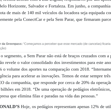
elo Horizonte, Salvador e Fortaleza. Em junho, a companhia 
rota de mais de 140 mil veículos da locadora seja equipada 
temente pela ConectCar e pela Sem Parar, que firmaram parce
r da Greenpass:
“Começamos a perceber que esse mercado (de cancelas) ficaria r
ação)
 o segmento, a Sem Parar não está de braços cruzados com a 
o revele o valor consolidado dos investimentos para este an
 o volume dos aportes na comparação com 2018. “Internamen
ência para acelerar as inovações. Temos de estar sempre três 
O da companhia, que responde por cerca de 20% da operação 
 bilhões em 2018. “De uma operação de pedágios eletrônicos
esa que elimina filas e paradas na vida das pessoas.”
ONALD’S
Hoje, os pedágios representam apenas 12% de util