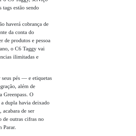
s tags estão sendo
não haverá cobrança de
nte da conta do
er de produtos e pessoa
 ano, o C6 Taggy vai
ncias ilimitadas e
 seus pés — e etiquetas
egração, além de
da Greenpass. O
 a dupla havia deixado
, acabara de ser
 de outras cifras no
m Parar.