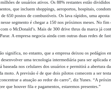
milhões de usuários ativos. Os 88% restantes estão divididos
entos, que incluem shoppings, aeroportos, hospitais, condom
m de 650 postos de combustíveis. Os lava rápidos, uma apost
o nesse segmento é chegar a 150 nos próximos meses. No fim
com o McDonald’s. Mais de 300 drive thrus da marca já con
Parar. A empresa negocia ainda com outras duas redes de fas
o significa, no entanto, que a empresa deixou os pedágios 
 desenvolver uma tecnologia intermediária para ser aplicada
rá baseada nos celulares dos usuários e permitirá a abertura d
da moto. A previsão é de que dois pilotos comecem a ser testa
concentrar a atuação ao redor do carro”, diz Yunes. “A próxim
re que houver fila e pagamentos, estaremos presentes.”