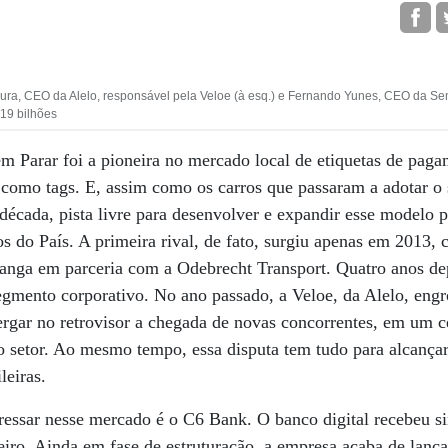
a, CEO da Alelo, responsável pela Veloe (à esq.) e Fernando Yunes, CEO da Sem
19 bilhões
m Parar foi a pioneira no mercado local de etiquetas de pag
como tags. E, assim como os carros que passaram a adotar o 
década, pista livre para desenvolver e expandir esse modelo 
os do País. A primeira rival, de fato, surgiu apenas em 2013,
ranga em parceria com a Odebrecht Transport. Quatro anos dep
mento corporativo. No ano passado, a Veloe, da Alelo, engro
rgar no retrovisor a chegada de novas concorrentes, em um c
 setor. Ao mesmo tempo, essa disputa tem tudo para alcançar
leiras.
ressar nesse mercado é o C6 Bank. O banco digital recebeu s
eiro. Ainda em fase de estruturação, a empresa acaba de lanç