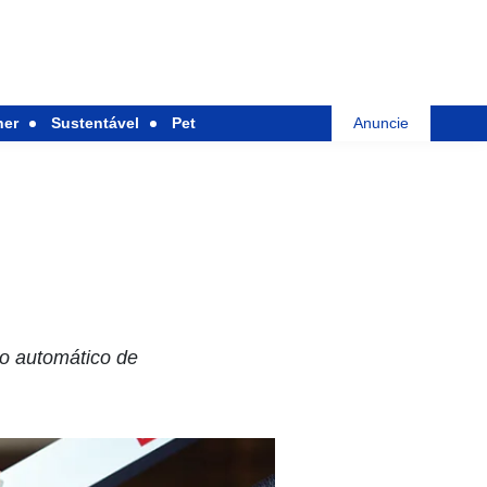
her
Sustentável
Pet
Anuncie
o automático de