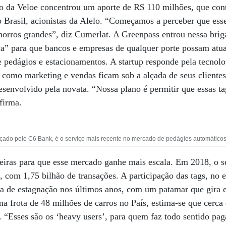
o da Veloe concentrou um aporte de R$ 110 milhões, que con
 Brasil, acionistas da Alelo. “Começamos a perceber que esse
chorros grandes”, diz Cumerlat. A Greenpass entrou nessa brig
ca” para que bancos e empresas de qualquer porte possam atu
pedágios e estacionamentos. A startup responde pela tecnolo
s como marketing e vendas ficam sob a alçada de seus cliente
esenvolvido pela novata. “Nossa plano é permitir que essas 
firma.
çado pelo C6 Bank, é o serviço mais recente no mercado de pedágios automáticos
reiras para que esse mercado ganhe mais escala. Em 2018, o 
com 1,75 bilhão de transações. A participação das tags, no 
a de estagnação nos últimos anos, com um patamar que gira
a frota de 48 milhões de carros no País, estima-se que cerc
. “Esses são os ‘heavy users’, para quem faz todo sentido p