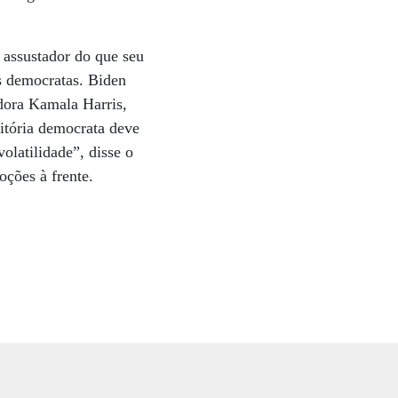
assustador do que seu
s democratas. Biden
adora Kamala Harris,
itória democrata deve
olatilidade”, disse o
ções à frente.