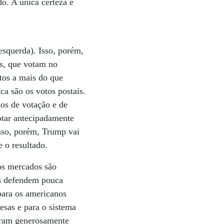
do. A única certeza é
esquerda). Isso, porém,
os, que votam no
otos a mais do que
a são os votos postais.
sos de votação e de
tar antecipadamente
esso, porém, Trump vai
 o resultado.
os mercados são
is defendem pouca
para os americanos
esas e para o sistema
foram generosamente