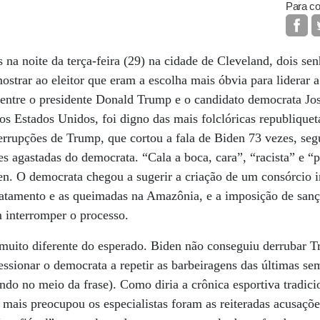
Para co
 na noite da terça-feira (29) na cidade de Cleveland, dois se
ostrar ao eleitor que eram a escolha mais óbvia para liderar
entre o presidente Donald Trump e o candidato democrata J
dos Estados Unidos, foi digno das mais folclóricas republique
rrupções de Trump, que cortou a fala de Biden 73 vezes, seg
es agastadas do democrata. “Cala a boca, cara”, “racista” e “
en. O democrata chegou a sugerir a criação de um consórcio 
matamento e as queimadas na Amazônia, e a imposição de sanç
m interromper o processo.
muito diferente do esperado. Biden não conseguiu derrubar T
essionar o democrata a repetir as barbeiragens das últimas se
ndo no meio da frase). Como diria a crônica esportiva tradic
 mais preocupou os especialistas foram as reiteradas acusaçõe