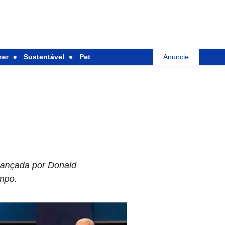
her
Sustentável
Pet
Anuncie
 lançada por Donald
mpo.