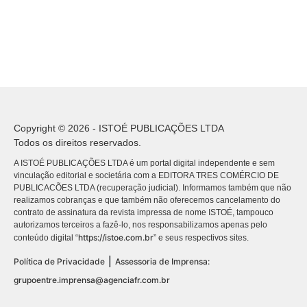
Copyright © 2026 - ISTOÉ PUBLICAÇÕES LTDA
Todos os direitos reservados.
A ISTOÉ PUBLICAÇÕES LTDA é um portal digital independente e sem
vinculação editorial e societária com a EDITORA TRES COMÉRCIO DE
PUBLICACÕES LTDA (recuperação judicial). Informamos também que não
realizamos cobranças e que também não oferecemos cancelamento do
contrato de assinatura da revista impressa de nome ISTOÉ, tampouco
autorizamos terceiros a fazê-lo, nos responsabilizamos apenas pelo
https://istoe.com.br
conteúdo digital “
” e seus respectivos sites.
|
Política de Privacidade
Assessoria de Imprensa:
grupoentre.imprensa@agenciafr.com.br