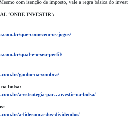
Mesmo com isenção de imposto, vale a regra básica do investi
AL ‘ONDE INVESTIR’:
o.com.br/
que-comecem-os-jogos
/
o.com.br/
qual-e-o-seu-perfil
/
o.com.br/
ganho-na-sombra
/
 na bolsa:
o.com.br/
a-estrategia-par…nvestir-na-bolsa
/
os:
o.com.br/
a-lideranca-dos-dividendos
/