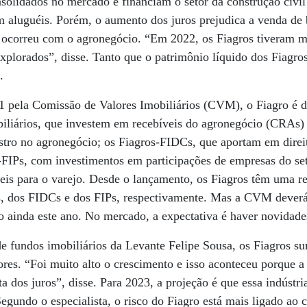
nsolidados no mercado e financiam o setor da construção civ
m aluguéis. Porém, o aumento dos juros prejudica a venda de 
 ocorreu com o agronegócio. “Em 2022, os Fiagros tiveram 
xplorados”, disse. Tanto que o patrimônio líquido dos Fiagr
.
 pela Comissão de Valores Imobiliários (CVM), o Fiagro é d
biliários, que investem em recebíveis do agronegócio (CRAs) 
stro no agronegócio; os Fiagros-FIDCs, que aportam em direit
s-FIPs, com investimentos em participações de empresas do se
veis para o varejo. Desde o lançamento, os Fiagros têm uma r
Is, dos FIDCs e dos FIPs, respectivamente. Mas a CVM dever
o ainda este ano. No mercado, a expectativa é haver novidades
de fundos imobiliários da Levante Felipe Sousa, os Fiagros 
res. “Foi muito alto o crescimento e isso aconteceu porque a 
a dos juros”, disse. Para 2023, a projeção é que essa indústri
Segundo o especialista, o risco do Fiagro está mais ligado ao 