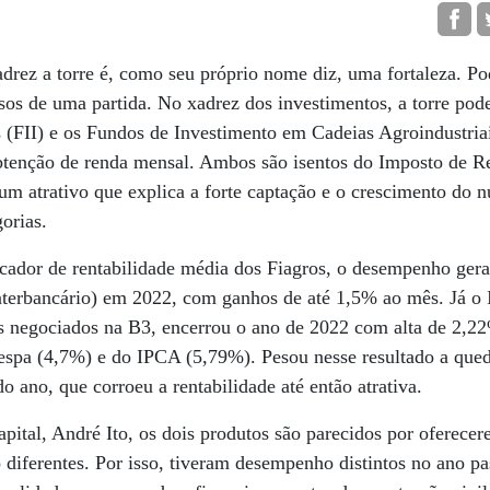
adrez a torre é, como seu próprio nome diz, uma fortaleza. Po
os de uma partida. No xadrez dos investimentos, a torre pode
 (FII) e os Fundos de Investimento em Cadeias Agroindustria
btenção de renda mensal. Ambos são isentos do Imposto de Re
um atrativo que explica a forte captação e o crescimento do 
gorias.
cador de rentabilidade média dos Fiagros, o desempenho ger
nterbancário) em 2022, com ganhos de até 1,5% ao mês. Já o I
s negociados na B3, encerrou o ano de 2022 com alta de 2,22
vespa (4,7%) e do IPCA (5,79%). Pesou nesse resultado a que
 ano, que corroeu a rentabilidade até então atrativa.
tal, André Ito, os dois produtos são parecidos por oferecer
o diferentes. Por isso, tiveram desempenho distintos no ano p