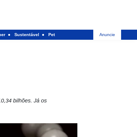
her
Sustentável
Pet
Anuncie
0,34 bilhões. Já os