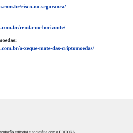
o.com.br/
risco-ou-seguranca
/
o.com.br/
renda-no-horizonte
/
moedas:
o.com.br/
o-xeque-mate-das-criptomoedas
/
culação editorial e societária com a EDITORA