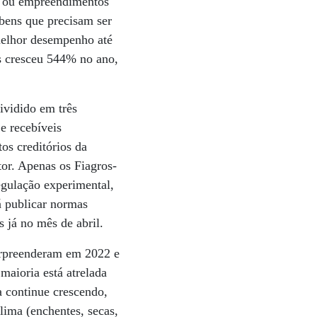
il ou empreendimentos
bens que precisam ser
melhor desempenho até
os cresceu 544% no ano,
ividido em três
e recebíveis
os creditórios da
tor. Apenas os Fiagros-
egulação experimental,
á publicar normas
 já no mês de abril.
surpreenderam em 2022 e
maioria está atrelada
a continue crescendo,
clima (enchentes, secas,