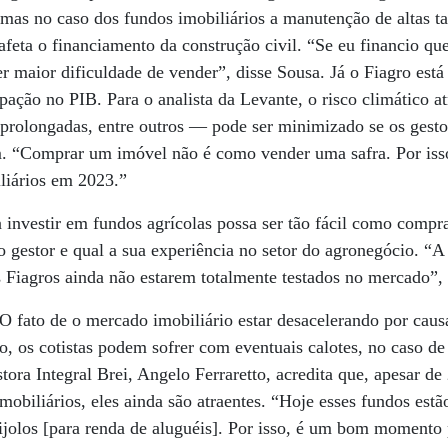
 mas no caso dos fundos imobiliários a manutenção de altas ta
feta o financiamento da construção civil. “Se eu financio qu
er maior dificuldade de vender”, disse Sousa. Já o Fiagro está
ipação no PIB. Para o analista da Levante, o risco climático 
prolongadas, entre outros — pode ser minimizado se os gesto
m. “Comprar um imóvel não é como vender uma safra. Por isso
liários em 2023.”
investir em fundos agrícolas possa ser tão fácil como compra
 o gestor e qual a sua experiência no setor do agronegócio. “
os Fiagros ainda não estarem totalmente testados no mercado”, 
O fato de o mercado imobiliário estar desacelerando por causa
io, os cotistas podem sofrer com eventuais calotes, no caso de
tora Integral Brei, Angelo Ferraretto, acredita que, apesar d
mobiliários, eles ainda são atraentes. “Hoje esses fundos estã
ijolos [para renda de aluguéis]. Por isso, é um bom momento 