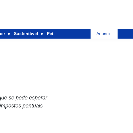
her
Sustentável
Pet
Anuncie
 que se pode esperar
 impostos pontuais