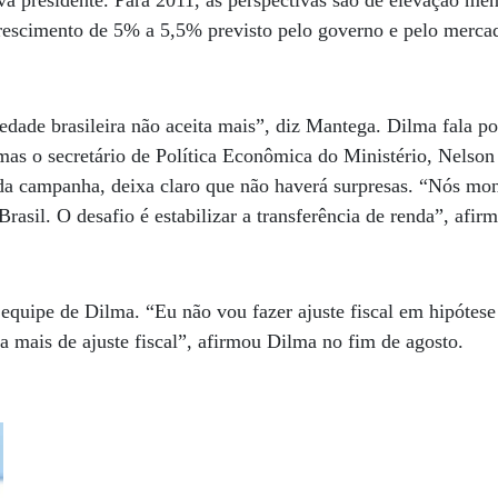
a presidente. Para 2011, as perspectivas são de elevação me
rescimento de 5% a 5,5% previsto pelo governo e pelo merca
edade brasileira não aceita mais”, diz Mantega. Dilma fala p
mas o secretário de Política Econômica do Ministério, Nelson
 da campanha, deixa claro que não haverá surpresas. “Nós m
Brasil. O desafio é estabilizar a transferência de renda”, afirm
a equipe de Dilma. “Eu não vou fazer ajuste fiscal em hipóte
sa mais de ajuste fiscal”, afirmou Dilma no fim de agosto.