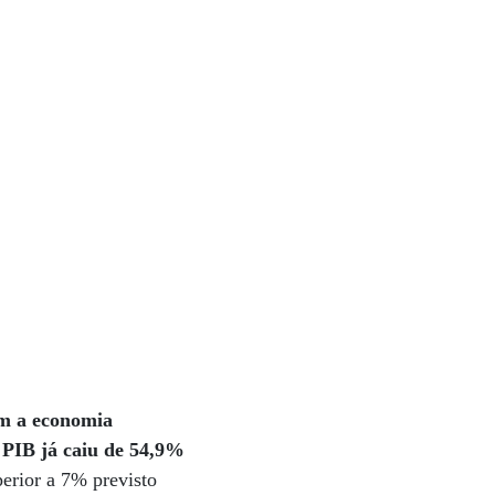
om a economia
o PIB já caiu de 54,9%
erior a 7% previsto