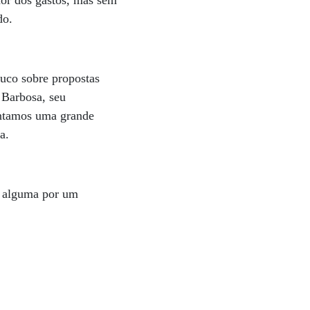
nor dos gastos, mas sem
do.
ouco sobre propostas
 Barbosa, seu
ontamos uma grande
a.
se alguma por um