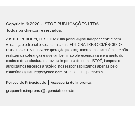
Copyright © 2026 - ISTOÉ PUBLICAÇÕES LTDA
Todos os direitos reservados.
A ISTOÉ PUBLICAÇÕES LTDA é um portal digital independente e sem
vinculação editorial e societária com a EDITORA TRES COMÉRCIO DE
PUBLICACÕES LTDA (recuperação judicial). Informamos também que não
realizamos cobranças e que também não oferecemos cancelamento do
contrato de assinatura da revista impressa de nome ISTOÉ, tampouco
autorizamos terceiros a fazê-lo, nos responsabilizamos apenas pelo
https://istoe.com.br
conteúdo digital “
” e seus respectivos sites.
|
Política de Privacidade
Assessoria de Imprensa:
grupoentre.imprensa@agenciafr.com.br