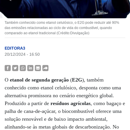
Também conhecido como etanol celulósico, o E2G pode reduzir até 90%
das emissões relacionadas ao ciclo de vida do combustível, quando
comparado ao etanol tradicional (Crédito:Divulgação)
EDITORA3
20/12/2024 - 16:50
O
etanol de segunda geração
(
E2G
), também
conhecido como etanol celulósico, desponta como uma
alternativa promissora no cenário energético global.
Produzido a partir de
resíduos agrícolas
, como bagaço e
palha de cana-de-açúcar, o biocombustível oferece uma
solução renovável e de baixo impacto ambiental,
alinhando-se às metas globais de descarbonização. No