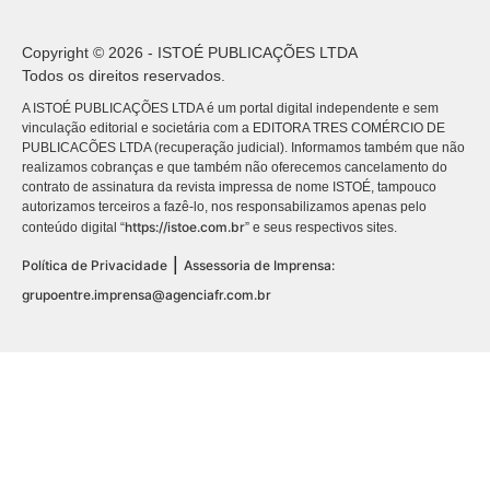
Copyright © 2026 - ISTOÉ PUBLICAÇÕES LTDA
Todos os direitos reservados.
A ISTOÉ PUBLICAÇÕES LTDA é um portal digital independente e sem
vinculação editorial e societária com a EDITORA TRES COMÉRCIO DE
PUBLICACÕES LTDA (recuperação judicial). Informamos também que não
realizamos cobranças e que também não oferecemos cancelamento do
contrato de assinatura da revista impressa de nome ISTOÉ, tampouco
autorizamos terceiros a fazê-lo, nos responsabilizamos apenas pelo
https://istoe.com.br
conteúdo digital “
” e seus respectivos sites.
|
Política de Privacidade
Assessoria de Imprensa:
grupoentre.imprensa@agenciafr.com.br